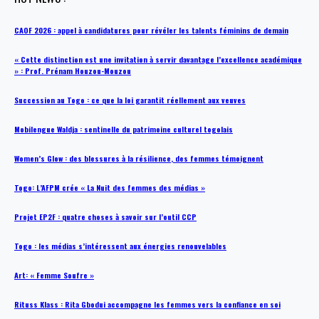
CAOF 2026 : appel à candidatures pour révéler les talents féminins de demain
« Cette distinction est une invitation à servir davantage l’excellence académique
» : Prof. Prénam Houzou-Mouzou
Succession au Togo : ce que la loi garantit réellement aux veuves
Mobilengue Waldja : sentinelle du patrimoine culturel togolais
Women’s Glow : des blessures à la résilience, des femmes témoignent
Togo: L’AFPM crée « La Nuit des femmes des médias »
Projet EP2F : quatre choses à savoir sur l’outil CCP
Togo : les médias s’intéressent aux énergies renouvelables
Art: « Femme Soufre »
Rituss Klass : Rita Gbodui accompagne les femmes vers la confiance en soi