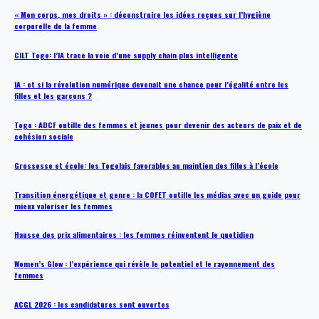
« Mon corps, mes droits » : déconstruire les idées reçues sur l’hygiène
corporelle de la femme
CILT Togo: l’IA trace la voie d’une supply chain plus intelligente
IA : et si la révolution numérique devenait une chance pour l’égalité entre les
filles et les garçons ?
Togo : ADCF outille des femmes et jeunes pour devenir des acteurs de paix et de
cohésion sociale
Grossesse et école: les Togolais favorables au maintien des filles à l’école
Transition énergétique et genre : la COFET outille les médias avec un guide pour
mieux valoriser les femmes
Hausse des prix alimentaires : les femmes réinventent le quotidien
Women’s Glow : l’expérience qui révèle le potentiel et le rayonnement des
femmes
ACGL 2026 : les candidatures sont ouvertes