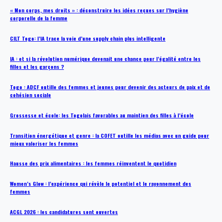
« Mon corps, mes droits » : déconstruire les idées reçues sur l’hygiène
corporelle de la femme
CILT Togo: l’IA trace la voie d’une supply chain plus intelligente
IA : et si la révolution numérique devenait une chance pour l’égalité entre les
filles et les garçons ?
Togo : ADCF outille des femmes et jeunes pour devenir des acteurs de paix et de
cohésion sociale
Grossesse et école: les Togolais favorables au maintien des filles à l’école
Transition énergétique et genre : la COFET outille les médias avec un guide pour
mieux valoriser les femmes
Hausse des prix alimentaires : les femmes réinventent le quotidien
Women’s Glow : l’expérience qui révèle le potentiel et le rayonnement des
femmes
ACGL 2026 : les candidatures sont ouvertes