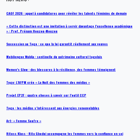
CAOF 2026 : appel à candidatures pour révéler les talents féminins de demain
« Cette distinction est une invitation à servir davantage l’excellence académique
» : Prof. Prénam Houzou-Mouzou
Succession au Togo : ce que la loi garantit réellement aux veuves
Mobilengue Waldja : sentinelle du patrimoine culturel togolais
Women’s Glow : des blessures à la résilience, des femmes témoignent
Togo: L’AFPM crée « La Nuit des femmes des médias »
Projet EP2F : quatre choses à savoir sur l’outil CCP
Togo : les médias s’intéressent aux énergies renouvelables
Art: « Femme Soufre »
Rituss Klass : Rita Gbodui accompagne les femmes vers la confiance en soi