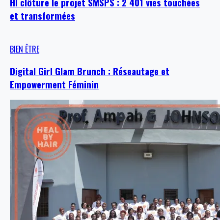
HI clôture le projet SMSPS : 2 401 vies touchées
et transformées
BIEN ÊTRE
Digital Girl Glam Brunch : Réseautage et
Empowerment Féminin