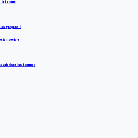
de la femme
t les garçons ?
ésion sociale
ux valoriser les femmes