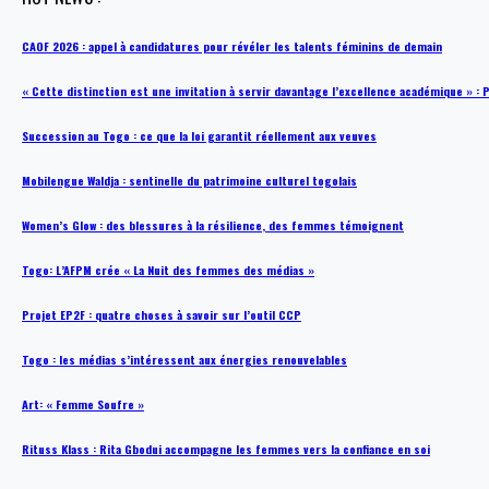
CAOF 2026 : appel à candidatures pour révéler les talents féminins de demain
« Cette distinction est une invitation à servir davantage l’excellence académique »
Succession au Togo : ce que la loi garantit réellement aux veuves
Mobilengue Waldja : sentinelle du patrimoine culturel togolais
Women’s Glow : des blessures à la résilience, des femmes témoignent
Togo: L’AFPM crée « La Nuit des femmes des médias »
Projet EP2F : quatre choses à savoir sur l’outil CCP
Togo : les médias s’intéressent aux énergies renouvelables
Art: « Femme Soufre »
Rituss Klass : Rita Gbodui accompagne les femmes vers la confiance en soi