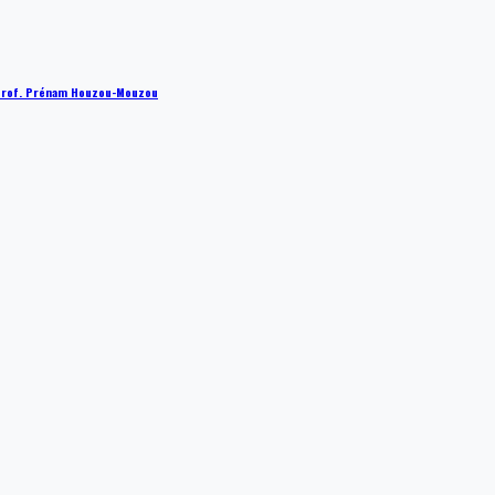
 : Prof. Prénam Houzou-Mouzou