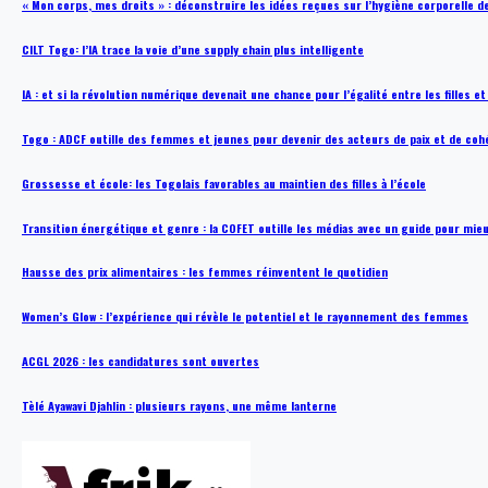
« Mon corps, mes droits » : déconstruire les idées reçues sur l’hygiène corporelle 
CILT Togo: l’IA trace la voie d’une supply chain plus intelligente
IA : et si la révolution numérique devenait une chance pour l’égalité entre les filles e
Togo : ADCF outille des femmes et jeunes pour devenir des acteurs de paix et de coh
Grossesse et école: les Togolais favorables au maintien des filles à l’école
Transition énergétique et genre : la COFET outille les médias avec un guide pour mie
Hausse des prix alimentaires : les femmes réinventent le quotidien
Women’s Glow : l’expérience qui révèle le potentiel et le rayonnement des femmes
ACGL 2026 : les candidatures sont ouvertes
Tèlé Ayawavi Djahlin : plusieurs rayons, une même lanterne