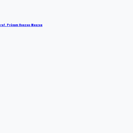
 : Prof. Prénam Houzou-Mouzou