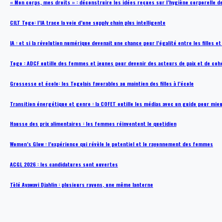
« Mon corps, mes droits » : déconstruire les idées reçues sur l’hygiène corporelle 
CILT Togo: l’IA trace la voie d’une supply chain plus intelligente
IA : et si la révolution numérique devenait une chance pour l’égalité entre les filles e
Togo : ADCF outille des femmes et jeunes pour devenir des acteurs de paix et de coh
Grossesse et école: les Togolais favorables au maintien des filles à l’école
Transition énergétique et genre : la COFET outille les médias avec un guide pour mie
Hausse des prix alimentaires : les femmes réinventent le quotidien
Women’s Glow : l’expérience qui révèle le potentiel et le rayonnement des femmes
ACGL 2026 : les candidatures sont ouvertes
Tèlé Ayawavi Djahlin : plusieurs rayons, une même lanterne