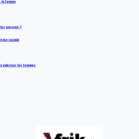
de la femme
t les garçons ?
ésion sociale
ux valoriser les femmes