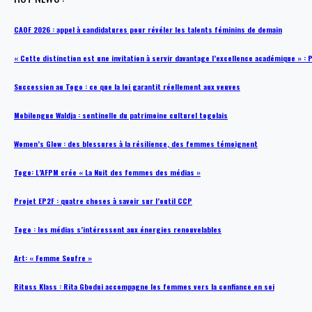
CAOF 2026 : appel à candidatures pour révéler les talents féminins de demain
« Cette distinction est une invitation à servir davantage l’excellence académique »
Succession au Togo : ce que la loi garantit réellement aux veuves
Mobilengue Waldja : sentinelle du patrimoine culturel togolais
Women’s Glow : des blessures à la résilience, des femmes témoignent
Togo: L’AFPM crée « La Nuit des femmes des médias »
Projet EP2F : quatre choses à savoir sur l’outil CCP
Togo : les médias s’intéressent aux énergies renouvelables
Art: « Femme Soufre »
Rituss Klass : Rita Gbodui accompagne les femmes vers la confiance en soi