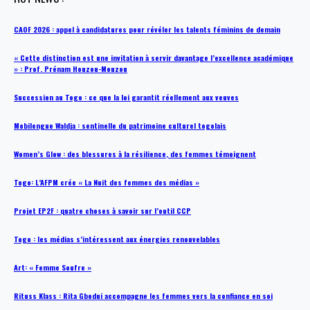
CAOF 2026 : appel à candidatures pour révéler les talents féminins de demain
« Cette distinction est une invitation à servir davantage l’excellence académique
» : Prof. Prénam Houzou-Mouzou
Succession au Togo : ce que la loi garantit réellement aux veuves
Mobilengue Waldja : sentinelle du patrimoine culturel togolais
Women’s Glow : des blessures à la résilience, des femmes témoignent
Togo: L’AFPM crée « La Nuit des femmes des médias »
Projet EP2F : quatre choses à savoir sur l’outil CCP
Togo : les médias s’intéressent aux énergies renouvelables
Art: « Femme Soufre »
Rituss Klass : Rita Gbodui accompagne les femmes vers la confiance en soi