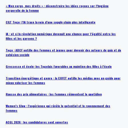
« Mon corps, mes droits » : déconstruire les idées reçues sur l’hygiène
corporelle de la femme
CILT Togo: l’IA trace la voie d’une supply chain plus intelligente
IA : et si la révolution numérique devenait une chance pour l’égalité entre les
filles et les garçons ?
Togo : ADCF outille des femmes et jeunes pour devenir des acteurs de paix et de
cohésion sociale
Grossesse et école: les Togolais favorables au maintien des filles à l’école
Transition énergétique et genre : la COFET outille les médias avec un guide pour
mieux valoriser les femmes
Hausse des prix alimentaires : les femmes réinventent le quotidien
Women’s Glow : l’expérience qui révèle le potentiel et le rayonnement des
femmes
ACGL 2026 : les candidatures sont ouvertes