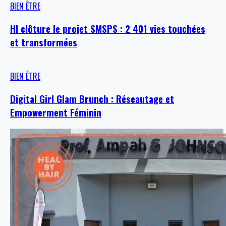
BIEN ÊTRE
HI clôture le projet SMSPS : 2 401 vies touchées
et transformées
BIEN ÊTRE
Digital Girl Glam Brunch : Réseautage et
Empowerment Féminin