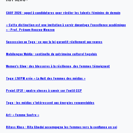
CAOF 2026 : appel à candidatures pour révéler les talents féminins de demain
« Cette distinction est une invitation à servir davantage l’excellence académique
» : Prof. Prénam Houzou-Mouzou
Succession au Togo : ce que la loi garantit réellement aux veuves
Mobilengue Waldja : sentinelle du patrimoine culturel togolais
Women’s Glow : des blessures à la résilience, des femmes témoignent
Togo: L’AFPM crée « La Nuit des femmes des médias »
Projet EP2F : quatre choses à savoir sur l’outil CCP
Togo : les médias s’intéressent aux énergies renouvelables
Art: « Femme Soufre »
Rituss Klass : Rita Gbodui accompagne les femmes vers la confiance en soi