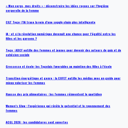
« Mon corps, mes droits » : déconstruire les idées reçues sur l’hygiène
corporelle de la femme
CILT Togo: l’IA trace la voie d’une supply chain plus intelligente
IA : et si la révolution numérique devenait une chance pour l’égalité entre les
filles et les garçons ?
Togo : ADCF outille des femmes et jeunes pour devenir des acteurs de paix et de
cohésion sociale
Grossesse et école: les Togolais favorables au maintien des filles à l’école
Transition énergétique et genre : la COFET outille les médias avec un guide pour
mieux valoriser les femmes
Hausse des prix alimentaires : les femmes réinventent le quotidien
Women’s Glow : l’expérience qui révèle le potentiel et le rayonnement des
femmes
ACGL 2026 : les candidatures sont ouvertes