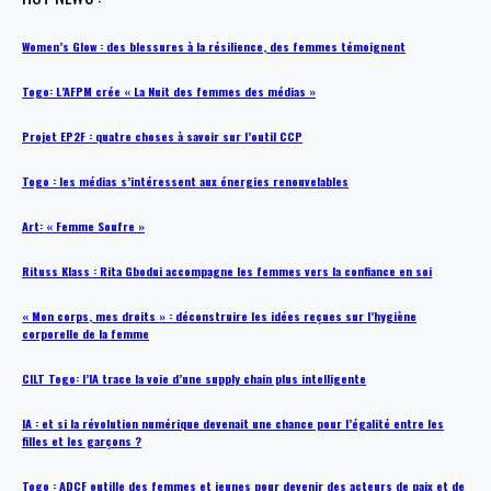
Women’s Glow : des blessures à la résilience, des femmes témoignent
Togo: L’AFPM crée « La Nuit des femmes des médias »
Projet EP2F : quatre choses à savoir sur l’outil CCP
Togo : les médias s’intéressent aux énergies renouvelables
Art: « Femme Soufre »
Rituss Klass : Rita Gbodui accompagne les femmes vers la confiance en soi
« Mon corps, mes droits » : déconstruire les idées reçues sur l’hygiène
corporelle de la femme
CILT Togo: l’IA trace la voie d’une supply chain plus intelligente
IA : et si la révolution numérique devenait une chance pour l’égalité entre les
filles et les garçons ?
Togo : ADCF outille des femmes et jeunes pour devenir des acteurs de paix et de