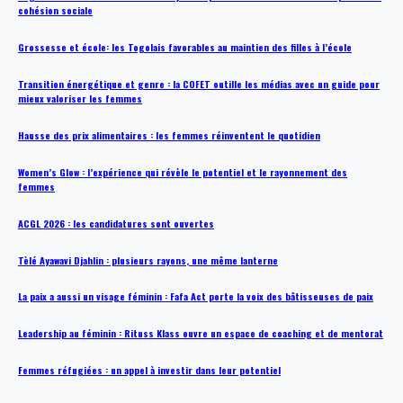
cohésion sociale
Grossesse et école: les Togolais favorables au maintien des filles à l’école
Transition énergétique et genre : la COFET outille les médias avec un guide pour
mieux valoriser les femmes
Hausse des prix alimentaires : les femmes réinventent le quotidien
Women’s Glow : l’expérience qui révèle le potentiel et le rayonnement des
femmes
ACGL 2026 : les candidatures sont ouvertes
Tèlé Ayawavi Djahlin : plusieurs rayons, une même lanterne
La paix a aussi un visage féminin : Fafa Act porte la voix des bâtisseuses de paix
Leadership au féminin : Rituss Klass ouvre un espace de coaching et de mentorat
Femmes réfugiées : un appel à investir dans leur potentiel