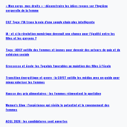
« Mon corps, mes droits » : déconstruire les idées reçues sur l’hygiène
corporelle de la femme
CILT Togo: l’IA trace la voie d’une supply chain plus intelligente
IA : et si la révolution numérique devenait une chance pour l’égalité entre les
filles et les garçons ?
Togo : ADCF outille des femmes et jeunes pour devenir des acteurs de paix et de
cohésion sociale
Grossesse et école: les Togolais favorables au maintien des filles à l’école
Transition énergétique et genre : la COFET outille les médias avec un guide pour
mieux valoriser les femmes
Hausse des prix alimentaires : les femmes réinventent le quotidien
Women’s Glow : l’expérience qui révèle le potentiel et le rayonnement des
femmes
ACGL 2026 : les candidatures sont ouvertes