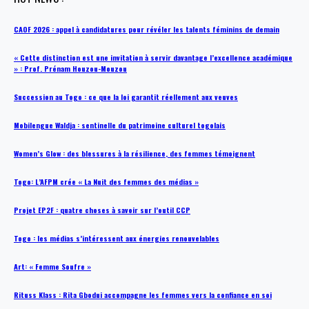
CAOF 2026 : appel à candidatures pour révéler les talents féminins de demain
« Cette distinction est une invitation à servir davantage l’excellence académique
» : Prof. Prénam Houzou-Mouzou
Succession au Togo : ce que la loi garantit réellement aux veuves
Mobilengue Waldja : sentinelle du patrimoine culturel togolais
Women’s Glow : des blessures à la résilience, des femmes témoignent
Togo: L’AFPM crée « La Nuit des femmes des médias »
Projet EP2F : quatre choses à savoir sur l’outil CCP
Togo : les médias s’intéressent aux énergies renouvelables
Art: « Femme Soufre »
Rituss Klass : Rita Gbodui accompagne les femmes vers la confiance en soi