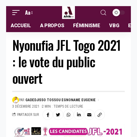
Aa
ACCUEIL
A PROPOS
FÉMINISME
VBG
ELL
Nyonufia JFL Togo 2021
: le vote du public
ouvert
PAR
GADEDJISSO TOSSOU EGNONAME EUGENIE
3 DÉCEMBRE 2021
2 MIN : TEMPS DE LECTURE
PARTAGER SUR