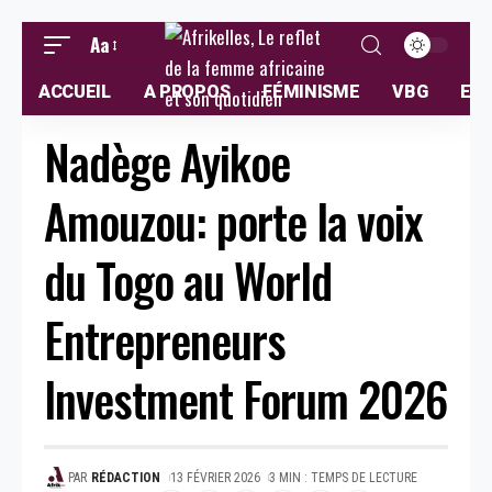
Aa
ACCUEIL
A PROPOS
FÉMINISME
VBG
ELL
Nadège Ayikoe
Amouzou: porte la voix
du Togo au World
Entrepreneurs
Investment Forum 2026
PAR
RÉDACTION
13 FÉVRIER 2026
3 MIN : TEMPS DE LECTURE