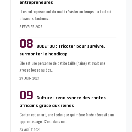
entrepreneures
Les entreprises ont du mal à résister au temps. La faute à
plusieurs facteurs
…
8 FÉVRIER 2023
SODETOU : Tricoter pour survivre,
surmonter le handicap
Elle est une personne de petite taille (naine) et avait une
grosse bosse au dos
…
29 JUIN 2021
Culture : renaissance des contes
africains grâce aux reines
Conter est un art, une technique qui même înnée nécessite un
apprentissage. C’est dans ce
…
23 AOÛT 2021