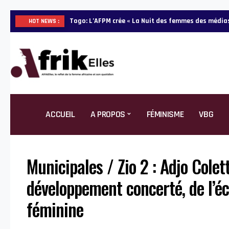
Projet EP2F : quatre choses à savoir sur l’outil CCP
HOT NEWS :
ACCUEIL
A PROPOS
FÉMINISME
VBG
Municipales / Zio 2 : Adjo Cole
développement concerté, de l’éc
féminine