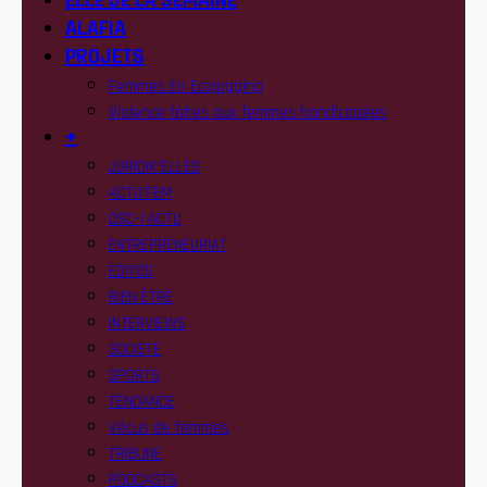
ELLE DE LA SEMAINE
ALAFIA
PROJETS
Femmes En Ecojogging
Violence faites aux femmes handicapées
+
JURIDIK’ELLES
ACTU’FEM
OSC-I ACTU
ENTREPRENEURIAT
EDITOS
BIEN ÊTRE
INTERVIEWS
SOCIETE
SPORTS
TENDANCE
Vécus de femmes
TRIBUNE
PODCASTS