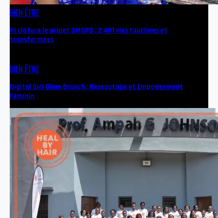
BIEN ÊTRE
HI clôture le projet SMSPS : 2 401 vies touchées et
transformées
BIEN ÊTRE
Digital Girl Glam Brunch : Réseautage et Empowerment
Féminin