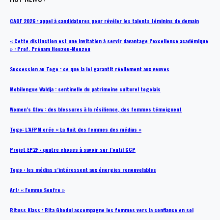
CAOF 2026 : appel à candidatures pour révéler les talents féminins de demain
« Cette distinction est une invitation à servir davantage l’excellence académique
» : Prof. Prénam Houzou-Mouzou
Succession au Togo : ce que la loi garantit réellement aux veuves
Mobilengue Waldja : sentinelle du patrimoine culturel togolais
Women’s Glow : des blessures à la résilience, des femmes témoignent
Togo: L’AFPM crée « La Nuit des femmes des médias »
Projet EP2F : quatre choses à savoir sur l’outil CCP
Togo : les médias s’intéressent aux énergies renouvelables
Art: « Femme Soufre »
Rituss Klass : Rita Gbodui accompagne les femmes vers la confiance en soi