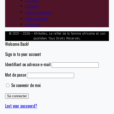
CULTURE
DOSSIER
Droits et Devoirs
Elles Inspirent
Affairage
© 2021 – 2026 – Afrikelles, Le reflet de la femme africaine et son
quotidien. Tous Droits Réservés.
Welcome Back!
Sign in to your account
Identifiant ou adresse e-mail
Mot de passe
Se souvenir de moi
Lost your password?