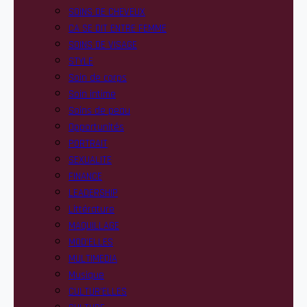
SOINS DE CHEVEUX
CA SE DIT ENTRE FEMME
SOINS DE VISAGE
STYLE
Soin de corps
Soin intime
Soins de peau
Opportunités
PORTRAIT
SEXUALITE
FINANCE
LEADERSHIP
Littérature
MAQUILLAGE
MOD’ELLES
MULTIMEDIA
Musique
CULTUR’ELLES