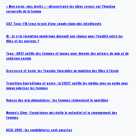
« Mon corps, mes droits » : déconstruire les idées reçues sur l’hygiène
corporelle de la femme
CILT Togo: l’IA trace la voie d’une supply chain plus intelligente
IA : et si la révolution numérique devenait une chance pour l’égalité entre les
filles et les garçons ?
Togo : ADCF outille des femmes et jeunes pour devenir des acteurs de paix et de
cohésion sociale
Grossesse et école: les Togolais favorables au maintien des filles à l’école
Transition énergétique et genre : la COFET outille les médias avec un guide pour
mieux valoriser les femmes
Hausse des prix alimentaires : les femmes réinventent le quotidien
Women’s Glow : l’expérience qui révèle le potentiel et le rayonnement des
femmes
ACGL 2026 : les candidatures sont ouvertes