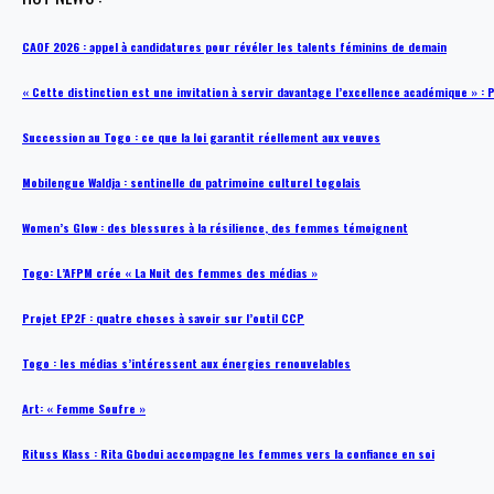
CAOF 2026 : appel à candidatures pour révéler les talents féminins de demain
« Cette distinction est une invitation à servir davantage l’excellence académique »
Succession au Togo : ce que la loi garantit réellement aux veuves
Mobilengue Waldja : sentinelle du patrimoine culturel togolais
Women’s Glow : des blessures à la résilience, des femmes témoignent
Togo: L’AFPM crée « La Nuit des femmes des médias »
Projet EP2F : quatre choses à savoir sur l’outil CCP
Togo : les médias s’intéressent aux énergies renouvelables
Art: « Femme Soufre »
Rituss Klass : Rita Gbodui accompagne les femmes vers la confiance en soi