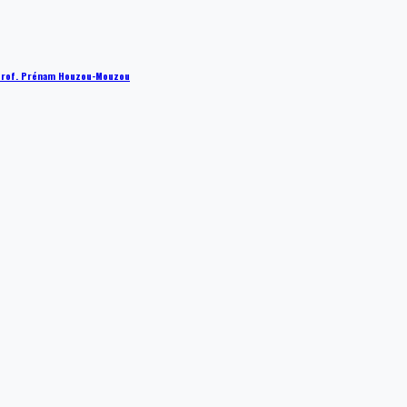
 : Prof. Prénam Houzou-Mouzou