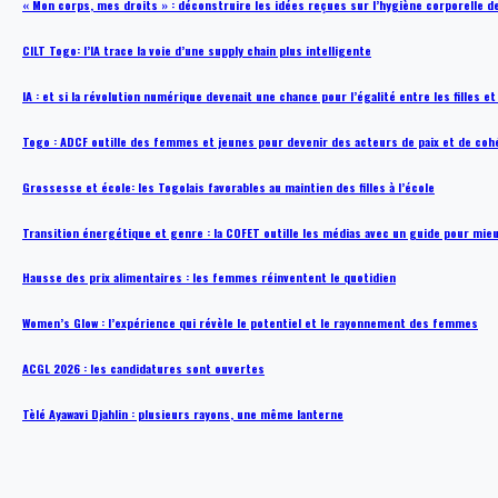
« Mon corps, mes droits » : déconstruire les idées reçues sur l’hygiène corporelle 
CILT Togo: l’IA trace la voie d’une supply chain plus intelligente
IA : et si la révolution numérique devenait une chance pour l’égalité entre les filles e
Togo : ADCF outille des femmes et jeunes pour devenir des acteurs de paix et de coh
Grossesse et école: les Togolais favorables au maintien des filles à l’école
Transition énergétique et genre : la COFET outille les médias avec un guide pour mie
Hausse des prix alimentaires : les femmes réinventent le quotidien
Women’s Glow : l’expérience qui révèle le potentiel et le rayonnement des femmes
ACGL 2026 : les candidatures sont ouvertes
Tèlé Ayawavi Djahlin : plusieurs rayons, une même lanterne