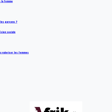
de la femme
t les garçons ?
ésion sociale
ux valoriser les femmes