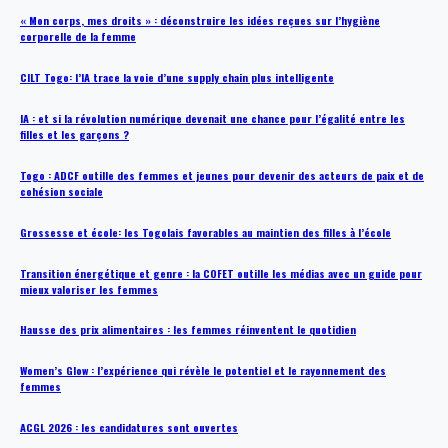
« Mon corps, mes droits » : déconstruire les idées reçues sur l’hygiène
corporelle de la femme
CILT Togo: l’IA trace la voie d’une supply chain plus intelligente
IA : et si la révolution numérique devenait une chance pour l’égalité entre les
filles et les garçons ?
Togo : ADCF outille des femmes et jeunes pour devenir des acteurs de paix et de
cohésion sociale
Grossesse et école: les Togolais favorables au maintien des filles à l’école
Transition énergétique et genre : la COFET outille les médias avec un guide pour
mieux valoriser les femmes
Hausse des prix alimentaires : les femmes réinventent le quotidien
Women’s Glow : l’expérience qui révèle le potentiel et le rayonnement des
femmes
ACGL 2026 : les candidatures sont ouvertes