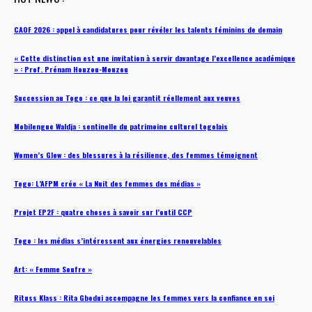
CAOF 2026 : appel à candidatures pour révéler les talents féminins de demain
« Cette distinction est une invitation à servir davantage l’excellence académique
» : Prof. Prénam Houzou-Mouzou
Succession au Togo : ce que la loi garantit réellement aux veuves
Mobilengue Waldja : sentinelle du patrimoine culturel togolais
Women’s Glow : des blessures à la résilience, des femmes témoignent
Togo: L’AFPM crée « La Nuit des femmes des médias »
Projet EP2F : quatre choses à savoir sur l’outil CCP
Togo : les médias s’intéressent aux énergies renouvelables
Art: « Femme Soufre »
Rituss Klass : Rita Gbodui accompagne les femmes vers la confiance en soi