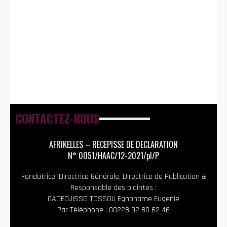
CONTACTEZ-NOUS
AFRIKELLES – RECEPISSE DE DECLARATION
N° 0051/HAAC/12-2021/pl/P
Fondatrice, Directrice Générale, Directrice de Publication &
Responsable des plaintes :
GADEDJISSO TOSSOU Egnoname Eugenie
Par Téléphone : 00228 92 80 62 46