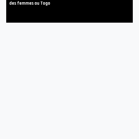
des femmes au Togo
A PROPOS
Afrikelles Média est un webmagazine dédié au quotidien de
la femme africaine et à son épanouissement. L’équipe du
média est à 90% féminin.