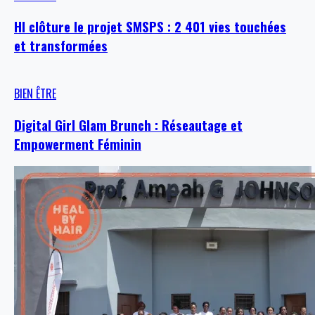
HI clôture le projet SMSPS : 2 401 vies touchées
et transformées
BIEN ÊTRE
Digital Girl Glam Brunch : Réseautage et
Empowerment Féminin