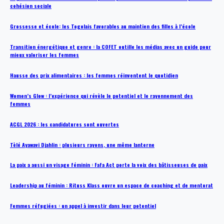
cohésion sociale
Grossesse et école: les Togolais favorables au maintien des filles à l’école
Transition énergétique et genre : la COFET outille les médias avec un guide pour
mieux valoriser les femmes
Hausse des prix alimentaires : les femmes réinventent le quotidien
Women’s Glow : l’expérience qui révèle le potentiel et le rayonnement des
femmes
ACGL 2026 : les candidatures sont ouvertes
Tèlé Ayawavi Djahlin : plusieurs rayons, une même lanterne
La paix a aussi un visage féminin : Fafa Act porte la voix des bâtisseuses de paix
Leadership au féminin : Rituss Klass ouvre un espace de coaching et de mentorat
Femmes réfugiées : un appel à investir dans leur potentiel