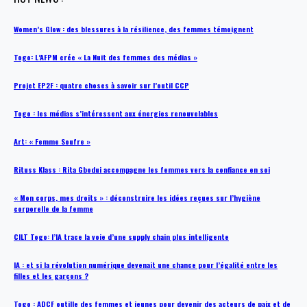
Women’s Glow : des blessures à la résilience, des femmes témoignent
Togo: L’AFPM crée « La Nuit des femmes des médias »
Projet EP2F : quatre choses à savoir sur l’outil CCP
Togo : les médias s’intéressent aux énergies renouvelables
Art: « Femme Soufre »
Rituss Klass : Rita Gbodui accompagne les femmes vers la confiance en soi
« Mon corps, mes droits » : déconstruire les idées reçues sur l’hygiène
corporelle de la femme
CILT Togo: l’IA trace la voie d’une supply chain plus intelligente
IA : et si la révolution numérique devenait une chance pour l’égalité entre les
filles et les garçons ?
Togo : ADCF outille des femmes et jeunes pour devenir des acteurs de paix et de