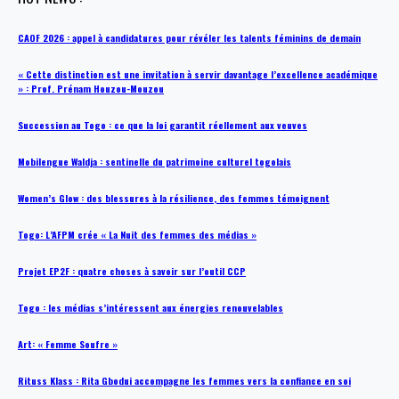
CAOF 2026 : appel à candidatures pour révéler les talents féminins de demain
« Cette distinction est une invitation à servir davantage l’excellence académique
» : Prof. Prénam Houzou-Mouzou
Succession au Togo : ce que la loi garantit réellement aux veuves
Mobilengue Waldja : sentinelle du patrimoine culturel togolais
Women’s Glow : des blessures à la résilience, des femmes témoignent
Togo: L’AFPM crée « La Nuit des femmes des médias »
Projet EP2F : quatre choses à savoir sur l’outil CCP
Togo : les médias s’intéressent aux énergies renouvelables
Art: « Femme Soufre »
Rituss Klass : Rita Gbodui accompagne les femmes vers la confiance en soi