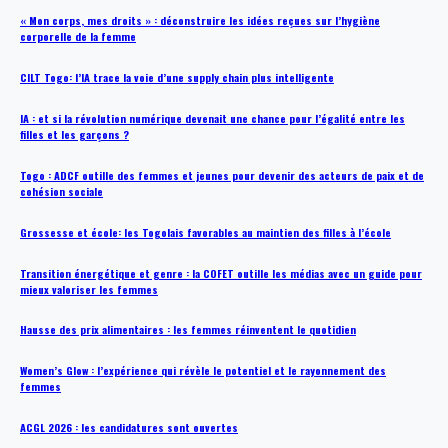
« Mon corps, mes droits » : déconstruire les idées reçues sur l’hygiène
corporelle de la femme
CILT Togo: l’IA trace la voie d’une supply chain plus intelligente
IA : et si la révolution numérique devenait une chance pour l’égalité entre les
filles et les garçons ?
Togo : ADCF outille des femmes et jeunes pour devenir des acteurs de paix et de
cohésion sociale
Grossesse et école: les Togolais favorables au maintien des filles à l’école
Transition énergétique et genre : la COFET outille les médias avec un guide pour
mieux valoriser les femmes
Hausse des prix alimentaires : les femmes réinventent le quotidien
Women’s Glow : l’expérience qui révèle le potentiel et le rayonnement des
femmes
ACGL 2026 : les candidatures sont ouvertes