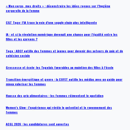
« Mon corps, mes droits » : déconstruire les idées reçues sur l’hygiène
corporelle de la femme
CILT Togo: l’IA trace la voie d’une supply chain plus intelligente
IA : et si la révolution numérique devenait une chance pour l’égalité entre les
filles et les garçons ?
Togo : ADCF outille des femmes et jeunes pour devenir des acteurs de paix et de
cohésion sociale
Grossesse et école: les Togolais favorables au maintien des filles à l’école
Transition énergétique et genre : la COFET outille les médias avec un guide pour
mieux valoriser les femmes
Hausse des prix alimentaires : les femmes réinventent le quotidien
Women’s Glow : l’expérience qui révèle le potentiel et le rayonnement des
femmes
ACGL 2026 : les candidatures sont ouvertes