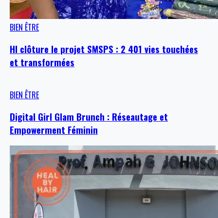
BIEN ÊTRE
HI clôture le projet SMSPS : 2 401 vies touchées
et transformées
BIEN ÊTRE
Digital Girl Glam Brunch : Réseautage et
Empowerment Féminin