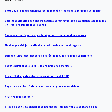
CAOF 2026 : appel à candidatures pour révéler les talents féminins de demain
« Cette distinction est une invitation à servir davantage l’excellence académique
» : Prof. Prénam Houzou-Mouzou
Succession au Togo : ce que la loi garantit réellement aux veuves
Mobilengue Waldja : sentinelle du patrimoine culturel togolais
Women’s Glow : des blessures à la résilience, des femmes témoignent
Togo: L’AFPM crée « La Nuit des femmes des médias »
Projet EP2F : quatre choses à savoir sur l’outil CCP
Togo : les médias s’intéressent aux énergies renouvelables
Art: « Femme Soufre »
Rituss Klass : Rita Gbodui accompagne les femmes vers la confiance en soi