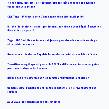
« Mon corps, mes droits » : déconstruire les idées reçues sur l’hygiène
corporelle de la femme
CILT Togo: l’IA trace la voie d’une supply chain plus intelligente
IA : et si la révolution numérique devenait une chance pour l’égalité entre les
filles et les garçons ?
Togo : ADCF outille des femmes et jeunes pour devenir des acteurs de paix
et de cohésion sociale
Grossesse et école: les Togolais favorables au maintien des filles à l’école
Transition énergétique et genre : la COFET outille les médias avec un guide
pour mieux valoriser les femmes
Hausse des prix alimentaires : les femmes réinventent le quotidien
Women’s Glow : l’expérience qui révèle le potentiel et le rayonnement des
femmes
ACGL 2026 : les candidatures sont ouvertes