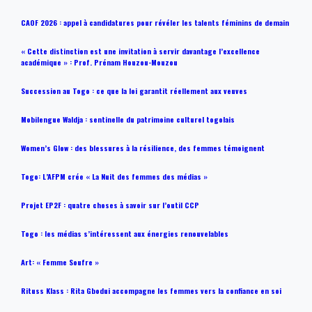
CAOF 2026 : appel à candidatures pour révéler les talents féminins de demain
« Cette distinction est une invitation à servir davantage l’excellence
académique » : Prof. Prénam Houzou-Mouzou
Succession au Togo : ce que la loi garantit réellement aux veuves
Mobilengue Waldja : sentinelle du patrimoine culturel togolais
Women’s Glow : des blessures à la résilience, des femmes témoignent
Togo: L’AFPM crée « La Nuit des femmes des médias »
Projet EP2F : quatre choses à savoir sur l’outil CCP
Togo : les médias s’intéressent aux énergies renouvelables
Art: « Femme Soufre »
Rituss Klass : Rita Gbodui accompagne les femmes vers la confiance en soi