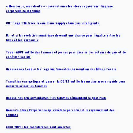
« Mon corps, mes droits » : déconstruire les idées reçues sur l’hygiène
corporelle de la femme
CILT Togo: l’IA trace la voie d’une supply chain plus intelligente
IA : et si la révolution numérique devenait une chance pour l’égalité entre les
filles et les garçons ?
Togo : ADCF outille des femmes et jeunes pour devenir des acteurs de paix et de
cohésion sociale
Grossesse et école: les Togolais favorables au maintien des filles à l’école
Transition énergétique et genre : la COFET outille les médias avec un guide pour
mieux valoriser les femmes
Hausse des prix alimentaires : les femmes réinventent le quotidien
Women’s Glow : l’expérience qui révèle le potentiel et le rayonnement des
femmes
ACGL 2026 : les candidatures sont ouvertes