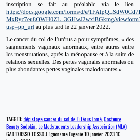
inscription se fait au préalable via le lien
https://docs.google.com/forms/d/e/1FAIpQLSdW0
MxRyc7eu8OWH0ZL_3GHwJ2wxiBGkmg/viewform
usp=pp_url
au plus tard le 22 janvier 2022.
Le cancer du col de l’utérus a pour symptômes, « des
saignements vaginaux anormaux, entre autres entre
les menstruations, après la ménopause et à la suite de
relations sexuelles. Des pertes vaginales anormales ou
plus abondantes pertes vaginales malodorantes.»
TAGGED:
dépistage cancer du col de l'utérus lomé
,
Docteure
Beauty Sodokin.
,
Le Medstudents Leadership Association (MLA)
GADEDJISSO TOSSOU Egnoname Eugenie
10 janvier 2023
10