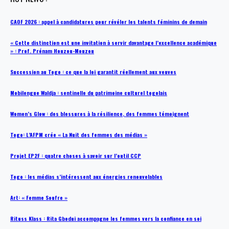
CAOF 2026 : appel à candidatures pour révéler les talents féminins de demain
« Cette distinction est une invitation à servir davantage l’excellence académique
» : Prof. Prénam Houzou-Mouzou
Succession au Togo : ce que la loi garantit réellement aux veuves
Mobilengue Waldja : sentinelle du patrimoine culturel togolais
Women’s Glow : des blessures à la résilience, des femmes témoignent
Togo: L’AFPM crée « La Nuit des femmes des médias »
Projet EP2F : quatre choses à savoir sur l’outil CCP
Togo : les médias s’intéressent aux énergies renouvelables
Art: « Femme Soufre »
Rituss Klass : Rita Gbodui accompagne les femmes vers la confiance en soi