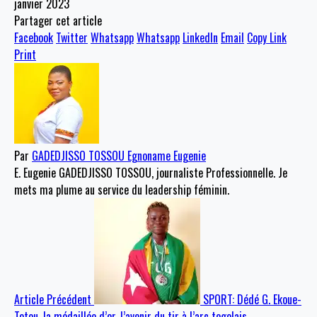
janvier 2023
Partager cet article
Facebook
Twitter
Whatsapp
Whatsapp
LinkedIn
Email
Copy Link
Print
Par
GADEDJISSO TOSSOU Egnoname Eugenie
E. Eugenie GADEDJISSO TOSSOU, journaliste Professionnelle. Je
mets ma plume au service du leadership féminin.
Article Précédent
SPORT: Dédé G. Ekoue-
Totou, la médaillée d’or, l’avenir du tir à l’arc togolais