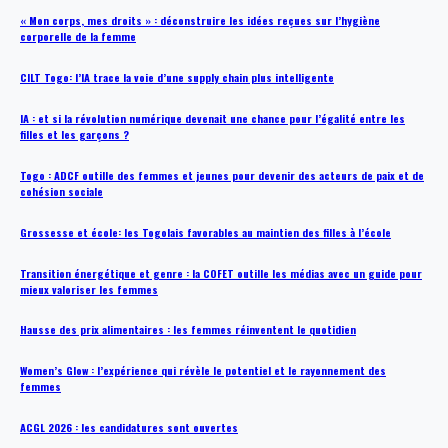
« Mon corps, mes droits » : déconstruire les idées reçues sur l’hygiène
corporelle de la femme
CILT Togo: l’IA trace la voie d’une supply chain plus intelligente
IA : et si la révolution numérique devenait une chance pour l’égalité entre les
filles et les garçons ?
Togo : ADCF outille des femmes et jeunes pour devenir des acteurs de paix et de
cohésion sociale
Grossesse et école: les Togolais favorables au maintien des filles à l’école
Transition énergétique et genre : la COFET outille les médias avec un guide pour
mieux valoriser les femmes
Hausse des prix alimentaires : les femmes réinventent le quotidien
Women’s Glow : l’expérience qui révèle le potentiel et le rayonnement des
femmes
ACGL 2026 : les candidatures sont ouvertes