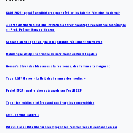
CAOF 2026 : appel à candidatures pour révéler les talents féminins de demain
« Cette distinction est une invitation à servir davantage l’excellence académique
» : Prof. Prénam Houzou-Mouzou
Succession au Togo : ce que la loi garantit réellement aux veuves
Mobilengue Waldja : sentinelle du patrimoine culturel togolais
Women’s Glow : des blessures à la résilience, des femmes témoignent
Togo: L’AFPM crée « La Nuit des femmes des médias »
Projet EP2F : quatre choses à savoir sur l’outil CCP
Togo : les médias s’intéressent aux énergies renouvelables
Art: « Femme Soufre »
Rituss Klass : Rita Gbodui accompagne les femmes vers la confiance en soi