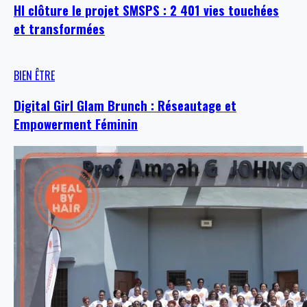
HI clôture le projet SMSPS : 2 401 vies touchées
et transformées
BIEN ÊTRE
Digital Girl Glam Brunch : Réseautage et
Empowerment Féminin