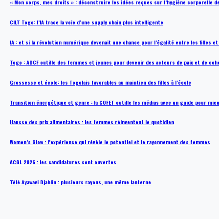
« Mon corps, mes droits » : déconstruire les idées reçues sur l’hygiène corporelle 
CILT Togo: l’IA trace la voie d’une supply chain plus intelligente
IA : et si la révolution numérique devenait une chance pour l’égalité entre les filles e
Togo : ADCF outille des femmes et jeunes pour devenir des acteurs de paix et de coh
Grossesse et école: les Togolais favorables au maintien des filles à l’école
Transition énergétique et genre : la COFET outille les médias avec un guide pour mie
Hausse des prix alimentaires : les femmes réinventent le quotidien
Women’s Glow : l’expérience qui révèle le potentiel et le rayonnement des femmes
ACGL 2026 : les candidatures sont ouvertes
Tèlé Ayawavi Djahlin : plusieurs rayons, une même lanterne