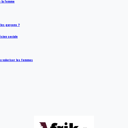
de la femme
t les garçons ?
ésion sociale
ux valoriser les femmes