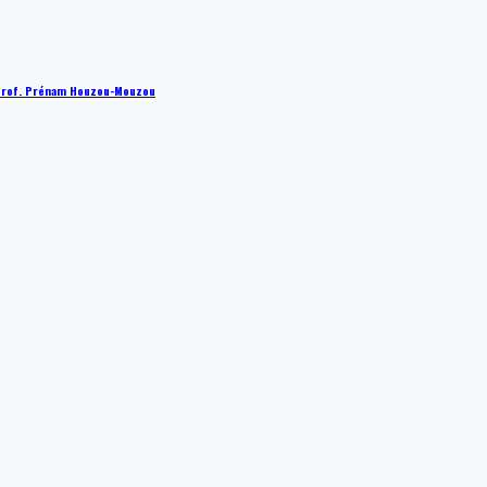
 : Prof. Prénam Houzou-Mouzou