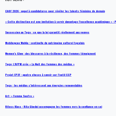
CAOF 2026 : appel à candidatures pour révéler les talents féminins de demain
« Cette distinction est une invitation à servir davantage l’excellence académique »
Succession au Togo : ce que la loi garantit réellement aux veuves
Mobilengue Waldja : sentinelle du patrimoine culturel togolais
Women’s Glow : des blessures à la résilience, des femmes témoignent
Togo: L’AFPM crée « La Nuit des femmes des médias »
Projet EP2F : quatre choses à savoir sur l’outil CCP
Togo : les médias s’intéressent aux énergies renouvelables
Art: « Femme Soufre »
Rituss Klass : Rita Gbodui accompagne les femmes vers la confiance en soi