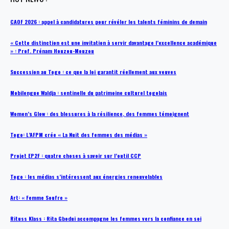
CAOF 2026 : appel à candidatures pour révéler les talents féminins de demain
« Cette distinction est une invitation à servir davantage l’excellence académique
» : Prof. Prénam Houzou-Mouzou
Succession au Togo : ce que la loi garantit réellement aux veuves
Mobilengue Waldja : sentinelle du patrimoine culturel togolais
Women’s Glow : des blessures à la résilience, des femmes témoignent
Togo: L’AFPM crée « La Nuit des femmes des médias »
Projet EP2F : quatre choses à savoir sur l’outil CCP
Togo : les médias s’intéressent aux énergies renouvelables
Art: « Femme Soufre »
Rituss Klass : Rita Gbodui accompagne les femmes vers la confiance en soi