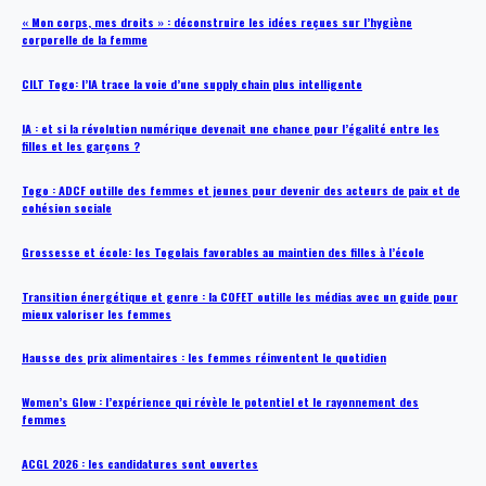
« Mon corps, mes droits » : déconstruire les idées reçues sur l’hygiène
corporelle de la femme
CILT Togo: l’IA trace la voie d’une supply chain plus intelligente
IA : et si la révolution numérique devenait une chance pour l’égalité entre les
filles et les garçons ?
Togo : ADCF outille des femmes et jeunes pour devenir des acteurs de paix et de
cohésion sociale
Grossesse et école: les Togolais favorables au maintien des filles à l’école
Transition énergétique et genre : la COFET outille les médias avec un guide pour
mieux valoriser les femmes
Hausse des prix alimentaires : les femmes réinventent le quotidien
Women’s Glow : l’expérience qui révèle le potentiel et le rayonnement des
femmes
ACGL 2026 : les candidatures sont ouvertes