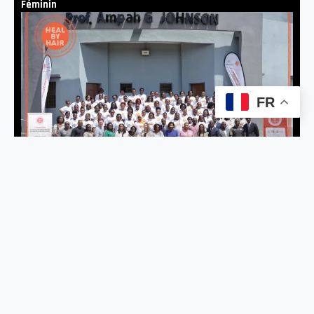
Féminin
FR
BIEN ÊTRE
Heal by Hair : un programme innovant pour la santé mentale
des femmes au Togo
A PROPOS
Afrikelles Média est un webmagazine dédié au quotidien de
la femme africaine et à son épanouissement. L’équipe du