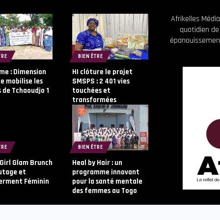
Afrikelles Méd
quotidien de
épanouissement
TRE
BIEN ÊTRE
me : Dimension
HI clôture le projet
 mobilise les
SMSPS : 2 401 vies
 de Tchaoudjo 1
touchées et
transformées
TRE
BIEN ÊTRE
 Girl Glam Brunch
Heal by Hair : un
utage et
programme innovant
rment Féminin
pour la santé mentale
des femmes au Togo