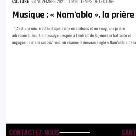
CULTURE
23 NOVEMBRE 2021
1 MIN : TEMPS DE LECTURE
Musique : « Nam’ablo », la prièr
"C'est une œuvre authentique, riche en couleurs et en swag, une prière
diva de la musique togolaise Almok. Le morceau est lancé le vendredi 19
adressée à Dieu. Un message d'espoir à l'endroit de la jeunesse battante et
engagée pour son succès" voici en résumé le nouveau single « Nam’ablo » de la
CONTACTEZ-NOUS
SANT