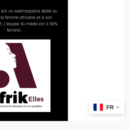
ia est un webmagazine dédié au
 la femme africaine et à son
. L’équipe du média est à 90%
féminin.
FR