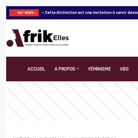
« Cette distinction est une invitation à servir da
HOT NEWS :
ACCUEIL
A PROPOS
FÉMINISME
VBG