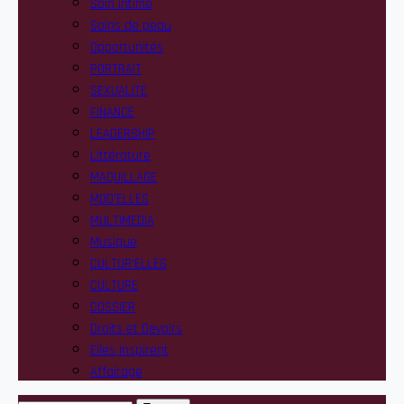
Soin intime
Soins de peau
Opportunités
PORTRAIT
SEXUALITE
FINANCE
LEADERSHIP
Littérature
MAQUILLAGE
MOD’ELLES
MULTIMEDIA
Musique
CULTUR’ELLES
CULTURE
DOSSIER
Droits et Devoirs
Elles Inspirent
Affairage