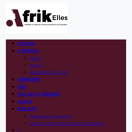
ACCUEIL
A PROPOS
VISION
EQUIPE
ENGAGEMENT QUALITE
FÉMINISME
VBG
ELLE DE LA SEMAINE
ALAFIA
PROJETS
Femmes En Ecojogging
Violence faites aux femmes handicapées
+