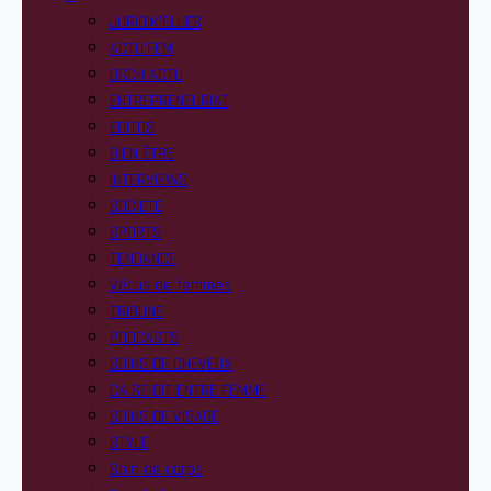
JURIDIK’ELLES
ACTU’FEM
OSC-I ACTU
ENTREPRENEURIAT
EDITOS
BIEN ÊTRE
INTERVIEWS
SOCIETE
SPORTS
TENDANCE
Vécus de femmes
TRIBUNE
PODCASTS
SOINS DE CHEVEUX
CA SE DIT ENTRE FEMME
SOINS DE VISAGE
STYLE
Soin de corps