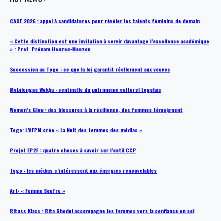
CAOF 2026 : appel à candidatures pour révéler les talents féminins de demain
« Cette distinction est une invitation à servir davantage l’excellence académique
» : Prof. Prénam Houzou-Mouzou
Succession au Togo : ce que la loi garantit réellement aux veuves
Mobilengue Waldja : sentinelle du patrimoine culturel togolais
Women’s Glow : des blessures à la résilience, des femmes témoignent
Togo: L’AFPM crée « La Nuit des femmes des médias »
Projet EP2F : quatre choses à savoir sur l’outil CCP
Togo : les médias s’intéressent aux énergies renouvelables
Art: « Femme Soufre »
Rituss Klass : Rita Gbodui accompagne les femmes vers la confiance en soi