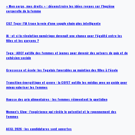
« Mon corps, mes droits » : déconstruire les idées reçues sur l’hygiène
corporelle de la femme
CILT Togo: l’IA trace la voie d’une supply chain plus intelligente
IA : et si la révolution numérique devenait une chance pour l’égalité entre les
filles et les garçons ?
Togo : ADCF outille des femmes et jeunes pour devenir des acteurs de paix et de
cohésion sociale
Grossesse et école: les Togolais favorables au maintien des filles à l’école
Transition énergétique et genre : la COFET outille les médias avec un guide pour
mieux valoriser les femmes
Hausse des prix alimentaires : les femmes réinventent le quotidien
Women’s Glow : l’expérience qui révèle le potentiel et le rayonnement des
femmes
ACGL 2026 : les candidatures sont ouvertes