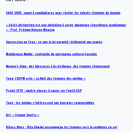
CAOF 2026 : appel à candidatures pour révéler les talents féminins de demain
« Cette distinction est une invitation à servir davantage l’excellence académique
» : Prof. Prénam Houzou-Mouzou
Succession au Togo : ce que la loi garantit réellement aux veuves
Mobilengue Waldja : sentinelle du patrimoine culturel togolais
Women’s Glow : des blessures à la résilience, des femmes témoignent
Togo: L’AFPM crée « La Nuit des femmes des médias »
Projet EP2F : quatre choses à savoir sur l’outil CCP
Togo : les médias s’intéressent aux énergies renouvelables
Art: « Femme Soufre »
Rituss Klass : Rita Gbodui accompagne les femmes vers la confiance en soi