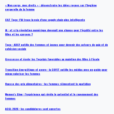
« Mon corps, mes droits » : déconstruire les idées reçues sur l’hygiène
corporelle de la femme
CILT Togo: l’IA trace la voie d’une supply chain plus intelligente
IA : et si la révolution numérique devenait une chance pour l’égalité entre les
filles et les garçons ?
Togo : ADCF outille des femmes et jeunes pour devenir des acteurs de paix et de
cohésion sociale
Grossesse et école: les Togolais favorables au maintien des filles à l’école
Transition énergétique et genre : la COFET outille les médias avec un guide pour
mieux valoriser les femmes
Hausse des prix alimentaires : les femmes réinventent le quotidien
Women’s Glow : l’expérience qui révèle le potentiel et le rayonnement des
femmes
ACGL 2026 : les candidatures sont ouvertes