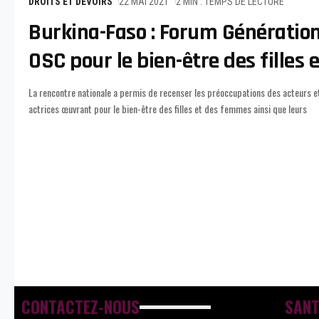
DROITS ET DEVOIRS
22 MAI 2021
2 MIN : TEMPS DE LECTURE
Burkina-Faso : Forum Génératio
OSC pour le bien-être des filles
La rencontre nationale a permis de recenser les préoccupations des acteurs e
besoins en Santé Sexuelle et de la Reproduction SSR. Le Burkina-Faso co-dirig
actrices œuvrant pour le bien-être des filles et des femmes ainsi que leurs
CONTACTEZ-NOUS
SANT