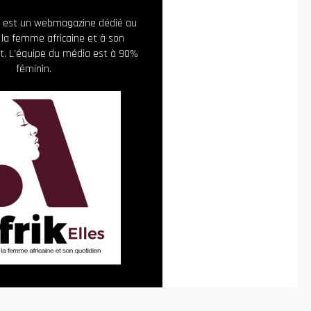
ia est un webmagazine dédié au
 la femme africaine et à son
. L’équipe du média est à 90%
féminin.