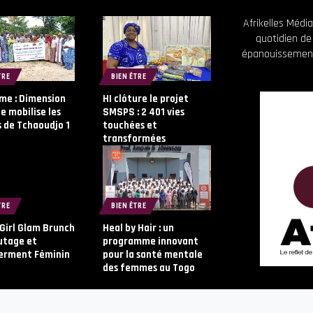
Afrikelles Méd
quotidien de
épanouissement
TRE
BIEN ÊTRE
me : Dimension
HI clôture le projet
 mobilise les
SMSPS : 2 401 vies
 de Tchaoudjo 1
touchées et
transformées
TRE
BIEN ÊTRE
 Girl Glam Brunch
Heal by Hair : un
utage et
programme innovant
rment Féminin
pour la santé mentale
des femmes au Togo