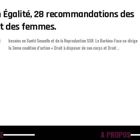
n Égalité, 28 recommandations des
 et des femmes.
t
e
la 3eme coalition d’action « Droit à disposer de son corps et Droit
…
E
A PROPOS