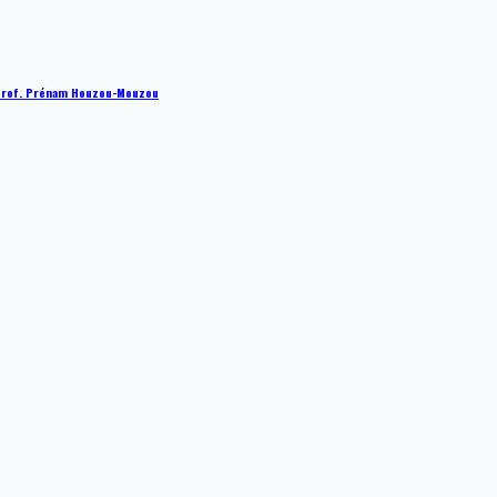
 : Prof. Prénam Houzou-Mouzou