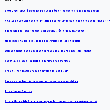
CAOF 2026 : appel à candidatures pour révéler les talents féminins de demain
« Cette distinction est une invitation à servir davantage l’excellence académique »
Succession au Togo : ce que la loi garantit réellement aux veuves
Mobilengue Waldja : sentinelle du patrimoine culturel togolais
Women’s Glow : des blessures à la résilience, des femmes témoignent
Togo: L’AFPM crée « La Nuit des femmes des médias »
Projet EP2F : quatre choses à savoir sur l’outil CCP
Togo : les médias s’intéressent aux énergies renouvelables
Art: « Femme Soufre »
Rituss Klass : Rita Gbodui accompagne les femmes vers la confiance en soi