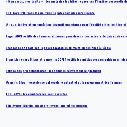
« Mon corps, mes droits » : déconstruire les idées reçues sur l’hygiène corporelle 
CILT Togo: l’IA trace la voie d’une supply chain plus intelligente
IA : et si la révolution numérique devenait une chance pour l’égalité entre les filles e
Togo : ADCF outille des femmes et jeunes pour devenir des acteurs de paix et de coh
Grossesse et école: les Togolais favorables au maintien des filles à l’école
Transition énergétique et genre : la COFET outille les médias avec un guide pour mie
Hausse des prix alimentaires : les femmes réinventent le quotidien
Women’s Glow : l’expérience qui révèle le potentiel et le rayonnement des femmes
ACGL 2026 : les candidatures sont ouvertes
Tèlé Ayawavi Djahlin : plusieurs rayons, une même lanterne