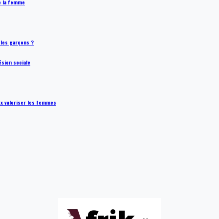
de la femme
t les garçons ?
ésion sociale
ux valoriser les femmes