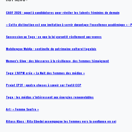
CAOF 2026 : appel à candidatures pour révéler les talents féminins de demain
« Cette distinction est une invitation à servir davantage l’excellence académique »
Succession au Togo : ce que la loi garantit réellement aux veuves
Mobilengue Waldja : sentinelle du patrimoine culturel togolais
Women’s Glow : des blessures à la résilience, des femmes témoignent
Togo: L’AFPM crée « La Nuit des femmes des médias »
Projet EP2F : quatre choses à savoir sur l’outil CCP
Togo : les médias s’intéressent aux énergies renouvelables
Art: « Femme Soufre »
Rituss Klass : Rita Gbodui accompagne les femmes vers la confiance en soi