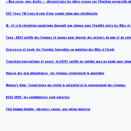
« Mon corps, mes droits » : déconstruire les idées reçues sur l’hygiène corporelle 
CILT Togo: l’IA trace la voie d’une supply chain plus intelligente
IA : et si la révolution numérique devenait une chance pour l’égalité entre les filles e
Togo : ADCF outille des femmes et jeunes pour devenir des acteurs de paix et de coh
Grossesse et école: les Togolais favorables au maintien des filles à l’école
Transition énergétique et genre : la COFET outille les médias avec un guide pour mie
Hausse des prix alimentaires : les femmes réinventent le quotidien
Women’s Glow : l’expérience qui révèle le potentiel et le rayonnement des femmes
ACGL 2026 : les candidatures sont ouvertes
Tèlé Ayawavi Djahlin : plusieurs rayons, une même lanterne