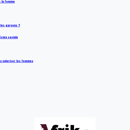
de la femme
t les garçons ?
ésion sociale
ux valoriser les femmes