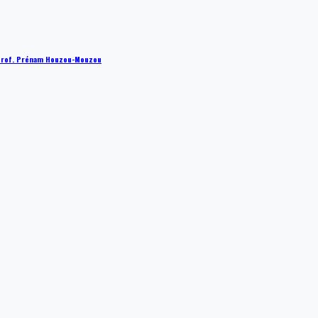
 : Prof. Prénam Houzou-Mouzou