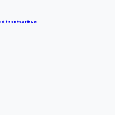
 : Prof. Prénam Houzou-Mouzou