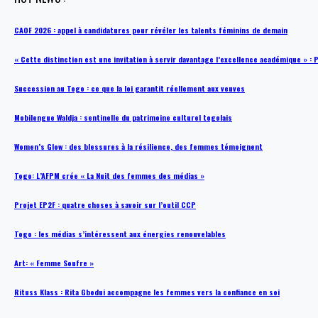
CAOF 2026 : appel à candidatures pour révéler les talents féminins de demain
« Cette distinction est une invitation à servir davantage l’excellence académique »
Succession au Togo : ce que la loi garantit réellement aux veuves
Mobilengue Waldja : sentinelle du patrimoine culturel togolais
Women’s Glow : des blessures à la résilience, des femmes témoignent
Togo: L’AFPM crée « La Nuit des femmes des médias »
Projet EP2F : quatre choses à savoir sur l’outil CCP
Togo : les médias s’intéressent aux énergies renouvelables
Art: « Femme Soufre »
Rituss Klass : Rita Gbodui accompagne les femmes vers la confiance en soi