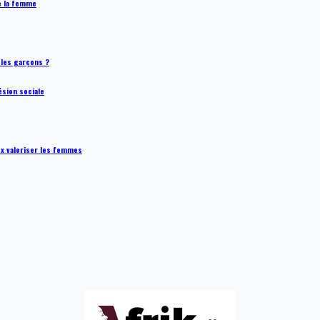
de la femme
t les garçons ?
ésion sociale
ux valoriser les femmes