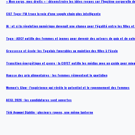
« Mon corps, mes droits » : déconstruire les idées reçues sur l’hygiène corporelle 
CILT Togo: l’IA trace la voie d’une supply chain plus intelligente
IA : et si la révolution numérique devenait une chance pour l’égalité entre les filles e
Togo : ADCF outille des femmes et jeunes pour devenir des acteurs de paix et de coh
Grossesse et école: les Togolais favorables au maintien des filles à l’école
Transition énergétique et genre : la COFET outille les médias avec un guide pour mie
Hausse des prix alimentaires : les femmes réinventent le quotidien
Women’s Glow : l’expérience qui révèle le potentiel et le rayonnement des femmes
ACGL 2026 : les candidatures sont ouvertes
Tèlé Ayawavi Djahlin : plusieurs rayons, une même lanterne