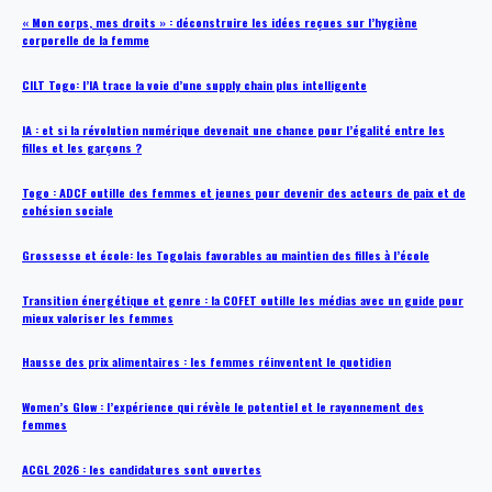
« Mon corps, mes droits » : déconstruire les idées reçues sur l’hygiène
corporelle de la femme
CILT Togo: l’IA trace la voie d’une supply chain plus intelligente
IA : et si la révolution numérique devenait une chance pour l’égalité entre les
filles et les garçons ?
Togo : ADCF outille des femmes et jeunes pour devenir des acteurs de paix et de
cohésion sociale
Grossesse et école: les Togolais favorables au maintien des filles à l’école
Transition énergétique et genre : la COFET outille les médias avec un guide pour
mieux valoriser les femmes
Hausse des prix alimentaires : les femmes réinventent le quotidien
Women’s Glow : l’expérience qui révèle le potentiel et le rayonnement des
femmes
ACGL 2026 : les candidatures sont ouvertes