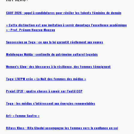
CAOF 2026 : appel à candidatures pour révéler les talents féminins de demain
« Cette distinction est une invitation à servir davantage l’excellence académique
» : Prof. Prénam Houzou-Mouzou
Succession au Togo : ce que la loi garantit réellement aux veuves
Mobilengue Waldja : sentinelle du patrimoine culturel togolais
Women’s Glow : des blessures à la résilience, des femmes témoignent
Togo: L’AFPM crée « La Nuit des femmes des médias »
Projet EP2F : quatre choses à savoir sur l’outil CCP
Togo : les médias s’intéressent aux énergies renouvelables
Art: « Femme Soufre »
Rituss Klass : Rita Gbodui accompagne les femmes vers la confiance en soi