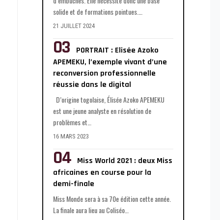
d’embuches. Elle nécessite donc une base
solide et de formations pointues.
…
21 JUILLET 2024
PORTRAIT : Elisée Azoko
APEMEKU, l’exemple vivant d’une
reconversion professionnelle
réussie dans le digital
D’origine togolaise, Élisée Azoko APEMEKU
est une jeune analyste en résolution de
problèmes et
…
16 MARS 2023
Miss World 2021 : deux Miss
africaines en course pour la
demi-finale
Miss Monde sera à sa 70e édition cette année.
La finale aura lieu au Coliséo
…