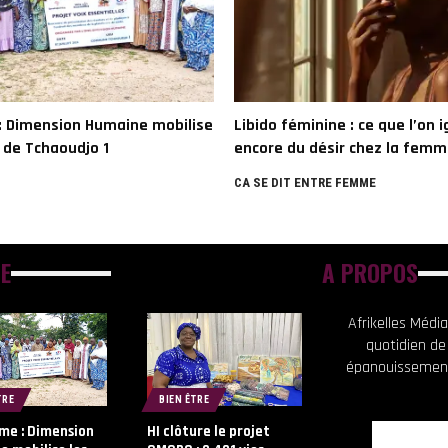
: Dimension Humaine mobilise
Libido féminine : ce que l’on 
 de Tchaoudjo 1
encore du désir chez la fem
CA SE DIT ENTRE FEMME
E
A PROPOS
Afrikelles Méd
quotidien de
épanouissement
TRE
BIEN ÊTRE
me : Dimension
HI clôture le projet