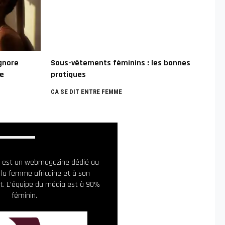
ignore
Sous-vêtements féminins : les bonnes
me
pratiques
CA SE DIT ENTRE FEMME
ia est un webmagazine dédié au
 la femme africaine et à son
. L’équipe du média est à 90%
féminin.