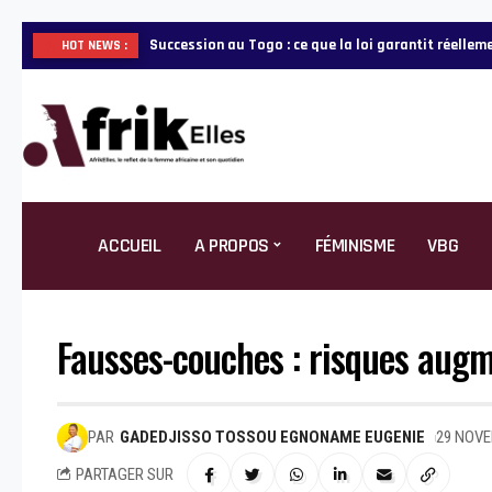
Mobilengue Waldja : sentinelle du patrimoine cultu
HOT NEWS :
ACCUEIL
A PROPOS
FÉMINISME
VBG
Fausses-couches : risques aug
PAR
GADEDJISSO TOSSOU EGNONAME EUGENIE
29 NOVE
PARTAGER SUR