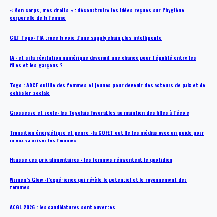
« Mon corps, mes droits » : déconstruire les idées reçues sur l’hygiène
corporelle de la femme
CILT Togo: l’IA trace la voie d’une supply chain plus intelligente
IA : et si la révolution numérique devenait une chance pour l’égalité entre les
filles et les garçons ?
Togo : ADCF outille des femmes et jeunes pour devenir des acteurs de paix et de
cohésion sociale
Grossesse et école: les Togolais favorables au maintien des filles à l’école
Transition énergétique et genre : la COFET outille les médias avec un guide pour
mieux valoriser les femmes
Hausse des prix alimentaires : les femmes réinventent le quotidien
Women’s Glow : l’expérience qui révèle le potentiel et le rayonnement des
femmes
ACGL 2026 : les candidatures sont ouvertes