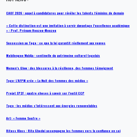
CAOF 2026 : appel à candidatures pour révéler les talents féminins de demain
« Cette distinction est une invitation à servir davantage l’excellence académique
» : Prof. Prénam Houzou-Mouzou
Succession au Togo : ce que la loi garantit réellement aux veuves
Mobilengue Waldja : sentinelle du patrimoine culturel togolais
Women’s Glow : des blessures à la résilience, des femmes témoignent
Togo: L’AFPM crée « La Nuit des femmes des médias »
Projet EP2F : quatre choses à savoir sur l’outil CCP
Togo : les médias s’intéressent aux énergies renouvelables
Art: « Femme Soufre »
Rituss Klass : Rita Gbodui accompagne les femmes vers la confiance en soi