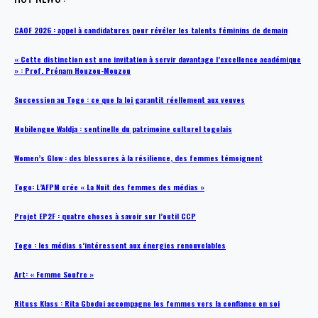
CAOF 2026 : appel à candidatures pour révéler les talents féminins de demain
« Cette distinction est une invitation à servir davantage l’excellence académique
» : Prof. Prénam Houzou-Mouzou
Succession au Togo : ce que la loi garantit réellement aux veuves
Mobilengue Waldja : sentinelle du patrimoine culturel togolais
Women’s Glow : des blessures à la résilience, des femmes témoignent
Togo: L’AFPM crée « La Nuit des femmes des médias »
Projet EP2F : quatre choses à savoir sur l’outil CCP
Togo : les médias s’intéressent aux énergies renouvelables
Art: « Femme Soufre »
Rituss Klass : Rita Gbodui accompagne les femmes vers la confiance en soi