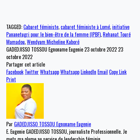
TAGGED:
Cabaret féministe
,
cabaret féministe à Lomé
,
initiative
Pananetugri pour le bien-être de la femme (IPBF)
,
Rehanat Touré
Mamadou
,
Wendyam Micheline Kaboré
GADEDJISSO TOSSOU Egnoname Eugenie
23 octobre 2022
23
octobre 2022
Partager cet article
Facebook
Twitter
Whatsapp
Whatsapp
LinkedIn
Email
Copy Link
Print
Par
GADEDJISSO TOSSOU Egnoname Eugenie
E. Eugenie GADEDJISSO TOSSOU, journaliste Professionnelle. Je
mets ma plume au service du leadership féminin.