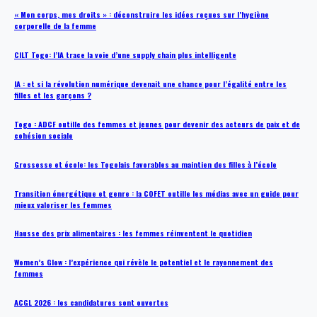
« Mon corps, mes droits » : déconstruire les idées reçues sur l’hygiène
corporelle de la femme
CILT Togo: l’IA trace la voie d’une supply chain plus intelligente
IA : et si la révolution numérique devenait une chance pour l’égalité entre les
filles et les garçons ?
Togo : ADCF outille des femmes et jeunes pour devenir des acteurs de paix et de
cohésion sociale
Grossesse et école: les Togolais favorables au maintien des filles à l’école
Transition énergétique et genre : la COFET outille les médias avec un guide pour
mieux valoriser les femmes
Hausse des prix alimentaires : les femmes réinventent le quotidien
Women’s Glow : l’expérience qui révèle le potentiel et le rayonnement des
femmes
ACGL 2026 : les candidatures sont ouvertes