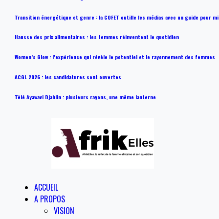
Transition énergétique et genre : la COFET outille les médias avec un guide pour m
Hausse des prix alimentaires : les femmes réinventent le quotidien
Women’s Glow : l’expérience qui révèle le potentiel et le rayonnement des femmes
ACGL 2026 : les candidatures sont ouvertes
Tèlé Ayawavi Djahlin : plusieurs rayons, une même lanterne
ACCUEIL
A PROPOS
VISION