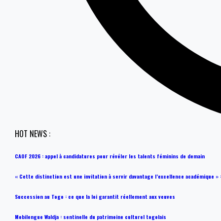
HOT NEWS :
CAOF 2026 : appel à candidatures pour révéler les talents féminins de demain
« Cette distinction est une invitation à servir davantage l’excellence académique
Succession au Togo : ce que la loi garantit réellement aux veuves
Mobilengue Waldja : sentinelle du patrimoine culturel togolais