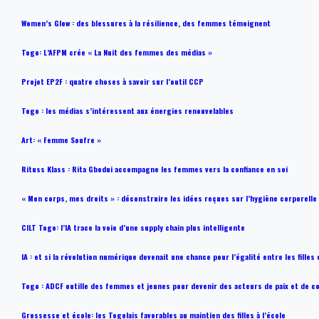
Women’s Glow : des blessures à la résilience, des femmes témoignent
Togo: L’AFPM crée « La Nuit des femmes des médias »
Projet EP2F : quatre choses à savoir sur l’outil CCP
Togo : les médias s’intéressent aux énergies renouvelables
Art: « Femme Soufre »
Rituss Klass : Rita Gbodui accompagne les femmes vers la confiance en soi
« Mon corps, mes droits » : déconstruire les idées reçues sur l’hygiène corporelle
CILT Togo: l’IA trace la voie d’une supply chain plus intelligente
IA : et si la révolution numérique devenait une chance pour l’égalité entre les filles
Togo : ADCF outille des femmes et jeunes pour devenir des acteurs de paix et de c
Grossesse et école: les Togolais favorables au maintien des filles à l’école