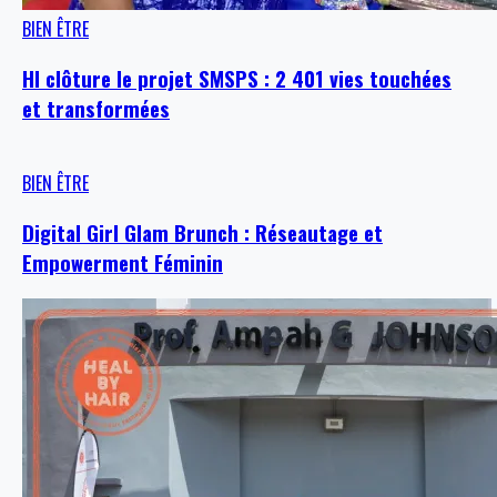
BIEN ÊTRE
HI clôture le projet SMSPS : 2 401 vies touchées
et transformées
BIEN ÊTRE
Digital Girl Glam Brunch : Réseautage et
Empowerment Féminin