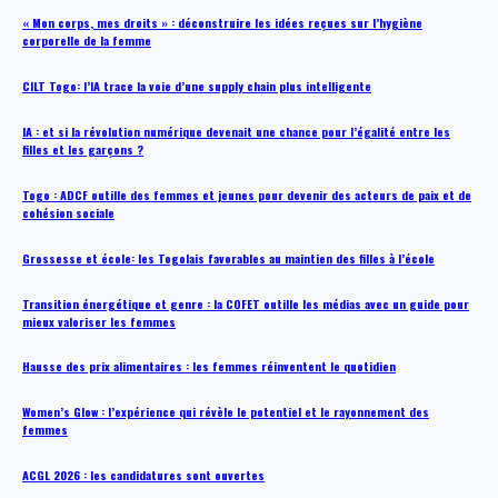
« Mon corps, mes droits » : déconstruire les idées reçues sur l’hygiène
corporelle de la femme
CILT Togo: l’IA trace la voie d’une supply chain plus intelligente
IA : et si la révolution numérique devenait une chance pour l’égalité entre les
filles et les garçons ?
Togo : ADCF outille des femmes et jeunes pour devenir des acteurs de paix et de
cohésion sociale
Grossesse et école: les Togolais favorables au maintien des filles à l’école
Transition énergétique et genre : la COFET outille les médias avec un guide pour
mieux valoriser les femmes
Hausse des prix alimentaires : les femmes réinventent le quotidien
Women’s Glow : l’expérience qui révèle le potentiel et le rayonnement des
femmes
ACGL 2026 : les candidatures sont ouvertes