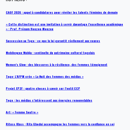
CAOF 2026 : appel à candidatures pour révéler les talents féminins de demain
« Cette distinction est une invitation à servir davantage l’excellence académique
» : Prof. Prénam Houzou-Mouzou
Succession au Togo : ce que la loi garantit réellement aux veuves
Mobilengue Waldja : sentinelle du patrimoine culturel togolais
Women’s Glow : des blessures à la résilience, des femmes témoignent
Togo: L’AFPM crée « La Nuit des femmes des médias »
Projet EP2F : quatre choses à savoir sur l’outil CCP
Togo : les médias s’intéressent aux énergies renouvelables
Art: « Femme Soufre »
Rituss Klass : Rita Gbodui accompagne les femmes vers la confiance en soi