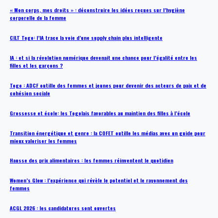
« Mon corps, mes droits » : déconstruire les idées reçues sur l’hygiène
corporelle de la femme
CILT Togo: l’IA trace la voie d’une supply chain plus intelligente
IA : et si la révolution numérique devenait une chance pour l’égalité entre les
filles et les garçons ?
Togo : ADCF outille des femmes et jeunes pour devenir des acteurs de paix et de
cohésion sociale
Grossesse et école: les Togolais favorables au maintien des filles à l’école
Transition énergétique et genre : la COFET outille les médias avec un guide pour
mieux valoriser les femmes
Hausse des prix alimentaires : les femmes réinventent le quotidien
Women’s Glow : l’expérience qui révèle le potentiel et le rayonnement des
femmes
ACGL 2026 : les candidatures sont ouvertes