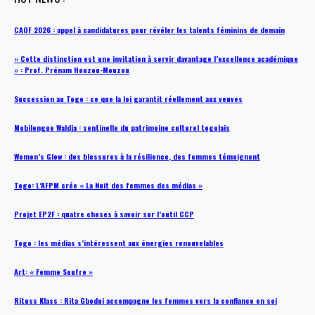
CAOF 2026 : appel à candidatures pour révéler les talents féminins de demain
« Cette distinction est une invitation à servir davantage l’excellence académique
» : Prof. Prénam Houzou-Mouzou
Succession au Togo : ce que la loi garantit réellement aux veuves
Mobilengue Waldja : sentinelle du patrimoine culturel togolais
Women’s Glow : des blessures à la résilience, des femmes témoignent
Togo: L’AFPM crée « La Nuit des femmes des médias »
Projet EP2F : quatre choses à savoir sur l’outil CCP
Togo : les médias s’intéressent aux énergies renouvelables
Art: « Femme Soufre »
Rituss Klass : Rita Gbodui accompagne les femmes vers la confiance en soi