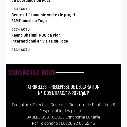
de Coordination Pays
OSC-I ACTU
Genre et économie verte : le projet
FAME lancé au Togo
OSC-I ACTU
Reena Ghelani, PDG de Plan
International en visite au Togo
OSC-I ACTU
CONTACTEZ-NOUS
AFRIKELLES – RECEPISSE DE DECLARATION
N° 0051/HAAC/12-2021/pl/P
Fondatrice, Directrice Générale, Directrice de Publication &
Responsable des plaintes :
GADEDJISSO TOSSOU Egnoname Eugenie
Par Téléphone : 00228 92 80 62 46