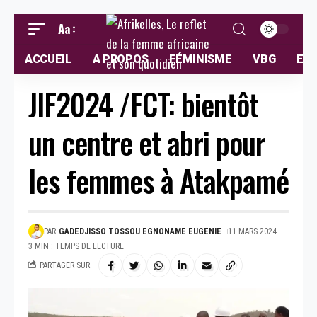
Aa
ACCUEIL
A PROPOS
FÉMINISME
VBG
ELL
JIF2024 /FCT: bientôt
un centre et abri pour
les femmes à Atakpamé
PAR
GADEDJISSO TOSSOU EGNONAME EUGENIE
11 MARS 2024
3 MIN : TEMPS DE LECTURE
PARTAGER SUR