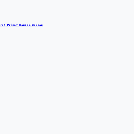
 : Prof. Prénam Houzou-Mouzou