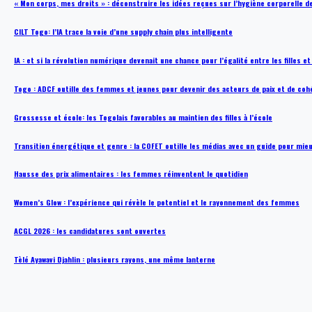
« Mon corps, mes droits » : déconstruire les idées reçues sur l’hygiène corporelle 
CILT Togo: l’IA trace la voie d’une supply chain plus intelligente
IA : et si la révolution numérique devenait une chance pour l’égalité entre les filles e
Togo : ADCF outille des femmes et jeunes pour devenir des acteurs de paix et de coh
Grossesse et école: les Togolais favorables au maintien des filles à l’école
Transition énergétique et genre : la COFET outille les médias avec un guide pour mie
Hausse des prix alimentaires : les femmes réinventent le quotidien
Women’s Glow : l’expérience qui révèle le potentiel et le rayonnement des femmes
ACGL 2026 : les candidatures sont ouvertes
Tèlé Ayawavi Djahlin : plusieurs rayons, une même lanterne