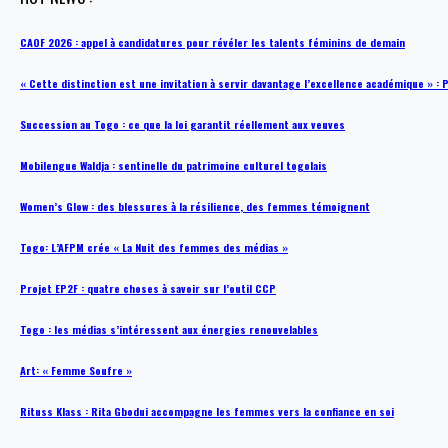
CAOF 2026 : appel à candidatures pour révéler les talents féminins de demain
« Cette distinction est une invitation à servir davantage l’excellence académique »
Succession au Togo : ce que la loi garantit réellement aux veuves
Mobilengue Waldja : sentinelle du patrimoine culturel togolais
Women’s Glow : des blessures à la résilience, des femmes témoignent
Togo: L’AFPM crée « La Nuit des femmes des médias »
Projet EP2F : quatre choses à savoir sur l’outil CCP
Togo : les médias s’intéressent aux énergies renouvelables
Art: « Femme Soufre »
Rituss Klass : Rita Gbodui accompagne les femmes vers la confiance en soi