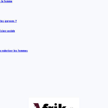
de la femme
t les garçons ?
ésion sociale
ux valoriser les femmes