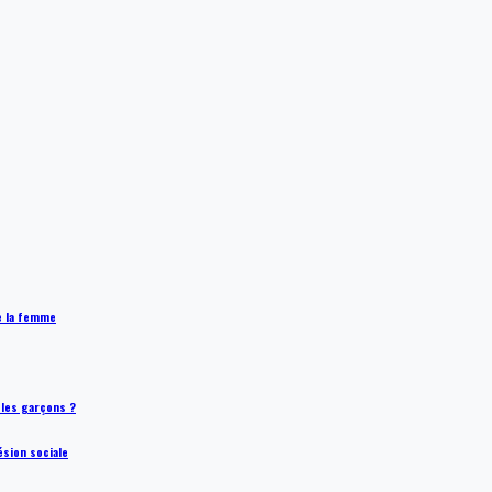
de la femme
t les garçons ?
ésion sociale