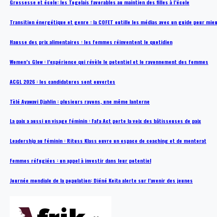
Grossesse et école: les Togolais favorables au maintien des filles à l’école
Transition énergétique et genre : la COFET outille les médias avec un guide pour mie
Hausse des prix alimentaires : les femmes réinventent le quotidien
Women’s Glow : l’expérience qui révèle le potentiel et le rayonnement des femmes
ACGL 2026 : les candidatures sont ouvertes
Tèlé Ayawavi Djahlin : plusieurs rayons, une même lanterne
La paix a aussi un visage féminin : Fafa Act porte la voix des bâtisseuses de paix
Leadership au féminin : Rituss Klass ouvre un espace de coaching et de mentorat
Femmes réfugiées : un appel à investir dans leur potentiel
Journée mondiale de la population: Diéné Keita alerte sur l’avenir des jeunes