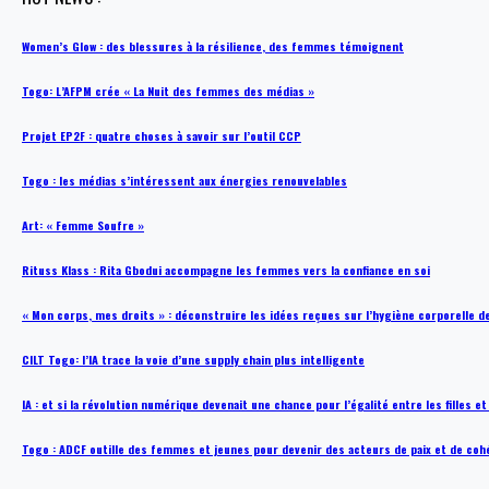
Women’s Glow : des blessures à la résilience, des femmes témoignent
Togo: L’AFPM crée « La Nuit des femmes des médias »
Projet EP2F : quatre choses à savoir sur l’outil CCP
Togo : les médias s’intéressent aux énergies renouvelables
Art: « Femme Soufre »
Rituss Klass : Rita Gbodui accompagne les femmes vers la confiance en soi
« Mon corps, mes droits » : déconstruire les idées reçues sur l’hygiène corporelle 
CILT Togo: l’IA trace la voie d’une supply chain plus intelligente
IA : et si la révolution numérique devenait une chance pour l’égalité entre les filles e
Togo : ADCF outille des femmes et jeunes pour devenir des acteurs de paix et de coh