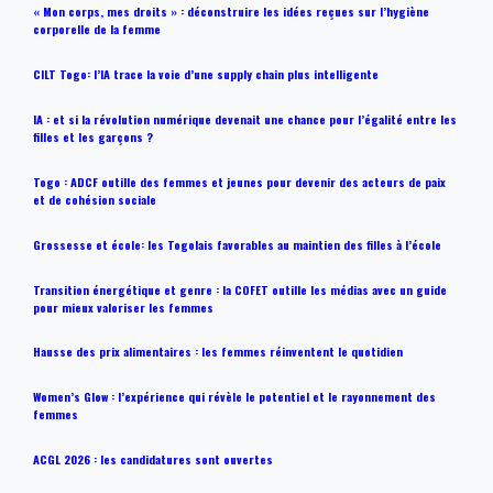
« Mon corps, mes droits » : déconstruire les idées reçues sur l’hygiène
corporelle de la femme
CILT Togo: l’IA trace la voie d’une supply chain plus intelligente
IA : et si la révolution numérique devenait une chance pour l’égalité entre les
filles et les garçons ?
Togo : ADCF outille des femmes et jeunes pour devenir des acteurs de paix
et de cohésion sociale
Grossesse et école: les Togolais favorables au maintien des filles à l’école
Transition énergétique et genre : la COFET outille les médias avec un guide
pour mieux valoriser les femmes
Hausse des prix alimentaires : les femmes réinventent le quotidien
Women’s Glow : l’expérience qui révèle le potentiel et le rayonnement des
femmes
ACGL 2026 : les candidatures sont ouvertes