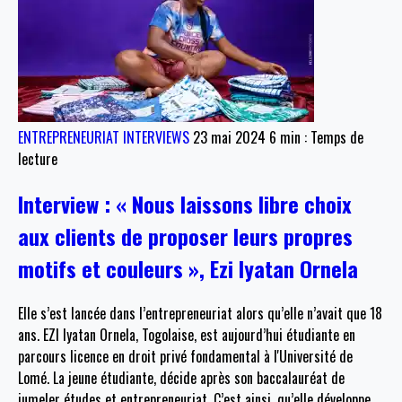
ENTREPRENEURIAT
INTERVIEWS
23 mai 2024
6 min : Temps de
lecture
Interview : « Nous laissons libre choix
aux clients de proposer leurs propres
motifs et couleurs », Ezi Iyatan Ornela
Elle s’est lancée dans l’entrepreneuriat alors qu’elle n’avait que 18
ans. EZI Iyatan Ornela, Togolaise, est aujourd’hui étudiante en
parcours licence en droit privé fondamental à l'Université de
Lomé. La jeune étudiante, décide après son baccalauréat de
jumeler études et entrepreneuriat. C’est ainsi, qu’elle développe