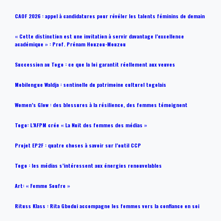
CAOF 2026 : appel à candidatures pour révéler les talents féminins de demain
« Cette distinction est une invitation à servir davantage l’excellence
académique » : Prof. Prénam Houzou-Mouzou
Succession au Togo : ce que la loi garantit réellement aux veuves
Mobilengue Waldja : sentinelle du patrimoine culturel togolais
Women’s Glow : des blessures à la résilience, des femmes témoignent
Togo: L’AFPM crée « La Nuit des femmes des médias »
Projet EP2F : quatre choses à savoir sur l’outil CCP
Togo : les médias s’intéressent aux énergies renouvelables
Art: « Femme Soufre »
Rituss Klass : Rita Gbodui accompagne les femmes vers la confiance en soi