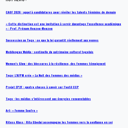
CAOF 2026 : appel à candidatures pour révéler les talents féminins de demain
« Cette distinction est une invitation à servir davantage l’excellence académique
» : Prof. Prénam Houzou-Mouzou
Succession au Togo : ce que la loi garantit réellement aux veuves
Mobilengue Waldja : sentinelle du patrimoine culturel togolais
Women’s Glow : des blessures à la résilience, des femmes témoignent
Togo: L’AFPM crée « La Nuit des femmes des médias »
Projet EP2F : quatre choses à savoir sur l’outil CCP
Togo : les médias s’intéressent aux énergies renouvelables
Art: « Femme Soufre »
Rituss Klass : Rita Gbodui accompagne les femmes vers la confiance en soi