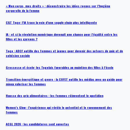
« Mon corps, mes droits » : déconstruire les idées reçues sur l’hygiène
corporelle de la femme
CILT Togo: l’IA trace la voie d’une supply chain plus intelligente
IA : et si la révolution numérique devenait une chance pour l’égalité entre les
filles et les garçons ?
Togo : ADCF outille des femmes et jeunes pour devenir des acteurs de paix et de
cohésion sociale
Grossesse et école: les Togolais favorables au maintien des filles à l’école
Transition énergétique et genre : la COFET outille les médias avec un guide pour
mieux valoriser les femmes
Hausse des prix alimentaires : les femmes réinventent le quotidien
Women’s Glow : l’expérience qui révèle le potentiel et le rayonnement des
femmes
ACGL 2026 : les candidatures sont ouvertes