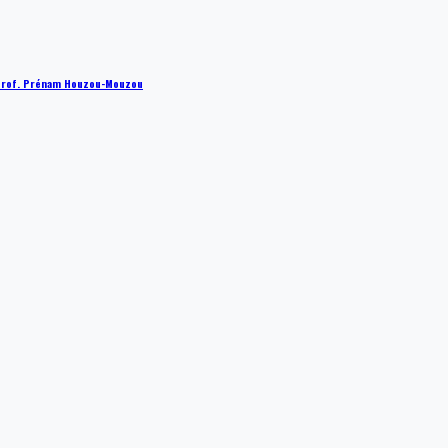
 : Prof. Prénam Houzou-Mouzou