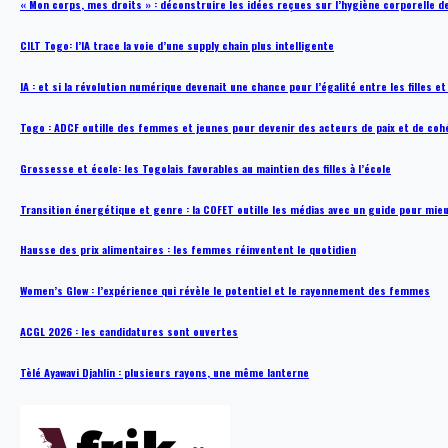
« Mon corps, mes droits » : déconstruire les idées reçues sur l’hygiène corporelle 
CILT Togo: l’IA trace la voie d’une supply chain plus intelligente
IA : et si la révolution numérique devenait une chance pour l’égalité entre les filles e
Togo : ADCF outille des femmes et jeunes pour devenir des acteurs de paix et de coh
Grossesse et école: les Togolais favorables au maintien des filles à l’école
Transition énergétique et genre : la COFET outille les médias avec un guide pour mie
Hausse des prix alimentaires : les femmes réinventent le quotidien
Women’s Glow : l’expérience qui révèle le potentiel et le rayonnement des femmes
ACGL 2026 : les candidatures sont ouvertes
Tèlé Ayawavi Djahlin : plusieurs rayons, une même lanterne