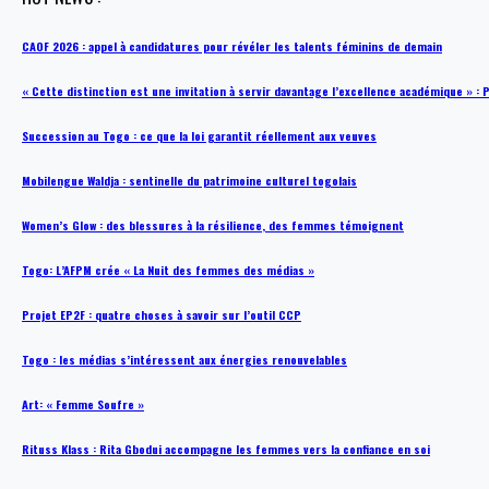
CAOF 2026 : appel à candidatures pour révéler les talents féminins de demain
« Cette distinction est une invitation à servir davantage l’excellence académique »
Succession au Togo : ce que la loi garantit réellement aux veuves
Mobilengue Waldja : sentinelle du patrimoine culturel togolais
Women’s Glow : des blessures à la résilience, des femmes témoignent
Togo: L’AFPM crée « La Nuit des femmes des médias »
Projet EP2F : quatre choses à savoir sur l’outil CCP
Togo : les médias s’intéressent aux énergies renouvelables
Art: « Femme Soufre »
Rituss Klass : Rita Gbodui accompagne les femmes vers la confiance en soi