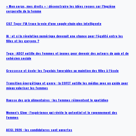
« Mon corps, mes droits » : déconstruire les idées reçues sur l’hygiène
corporelle de la femme
CILT Togo: l’IA trace la voie d’une supply chain plus intelligente
IA : et si la révolution numérique devenait une chance pour l’égalité entre les
filles et les garçons ?
Togo : ADCF outille des femmes et jeunes pour devenir des acteurs de paix et de
cohésion sociale
Grossesse et école: les Togolais favorables au maintien des filles à l’école
Transition énergétique et genre : la COFET outille les médias avec un guide pour
mieux valoriser les femmes
Hausse des prix alimentaires : les femmes réinventent le quotidien
Women’s Glow : l’expérience qui révèle le potentiel et le rayonnement des
femmes
ACGL 2026 : les candidatures sont ouvertes