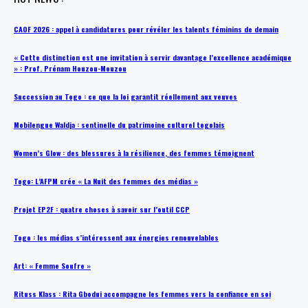
CAOF 2026 : appel à candidatures pour révéler les talents féminins de demain
« Cette distinction est une invitation à servir davantage l’excellence académique
» : Prof. Prénam Houzou-Mouzou
Succession au Togo : ce que la loi garantit réellement aux veuves
Mobilengue Waldja : sentinelle du patrimoine culturel togolais
Women’s Glow : des blessures à la résilience, des femmes témoignent
Togo: L’AFPM crée « La Nuit des femmes des médias »
Projet EP2F : quatre choses à savoir sur l’outil CCP
Togo : les médias s’intéressent aux énergies renouvelables
Art: « Femme Soufre »
Rituss Klass : Rita Gbodui accompagne les femmes vers la confiance en soi