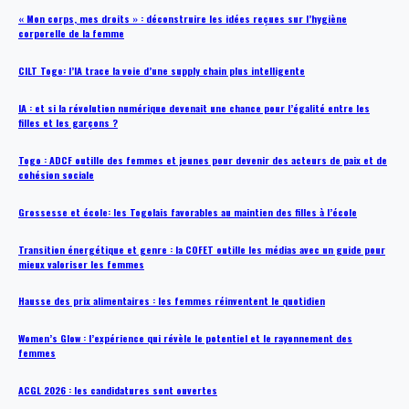
« Mon corps, mes droits » : déconstruire les idées reçues sur l’hygiène
corporelle de la femme
CILT Togo: l’IA trace la voie d’une supply chain plus intelligente
IA : et si la révolution numérique devenait une chance pour l’égalité entre les
filles et les garçons ?
Togo : ADCF outille des femmes et jeunes pour devenir des acteurs de paix et de
cohésion sociale
Grossesse et école: les Togolais favorables au maintien des filles à l’école
Transition énergétique et genre : la COFET outille les médias avec un guide pour
mieux valoriser les femmes
Hausse des prix alimentaires : les femmes réinventent le quotidien
Women’s Glow : l’expérience qui révèle le potentiel et le rayonnement des
femmes
ACGL 2026 : les candidatures sont ouvertes