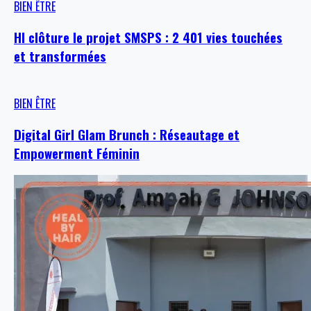
BIEN ÊTRE
HI clôture le projet SMSPS : 2 401 vies touchées
et transformées
BIEN ÊTRE
Digital Girl Glam Brunch : Réseautage et
Empowerment Féminin