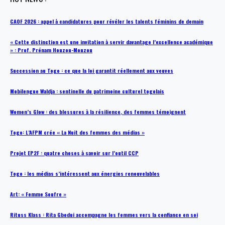
CAOF 2026 : appel à candidatures pour révéler les talents féminins de demain
« Cette distinction est une invitation à servir davantage l’excellence académique
» : Prof. Prénam Houzou-Mouzou
Succession au Togo : ce que la loi garantit réellement aux veuves
Mobilengue Waldja : sentinelle du patrimoine culturel togolais
Women’s Glow : des blessures à la résilience, des femmes témoignent
Togo: L’AFPM crée « La Nuit des femmes des médias »
Projet EP2F : quatre choses à savoir sur l’outil CCP
Togo : les médias s’intéressent aux énergies renouvelables
Art: « Femme Soufre »
Rituss Klass : Rita Gbodui accompagne les femmes vers la confiance en soi