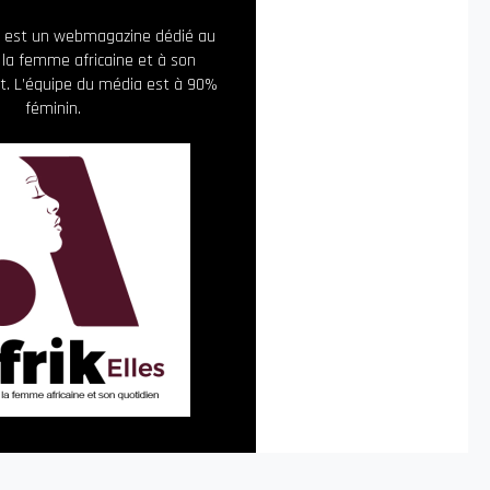
ia est un webmagazine dédié au
 la femme africaine et à son
. L’équipe du média est à 90%
féminin.