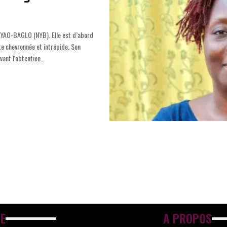
in YAO-BAGLO (NYB). Elle est d’abord
te chevronnée et intrépide. Son
ant l'obtention
…
E
A PROPOS