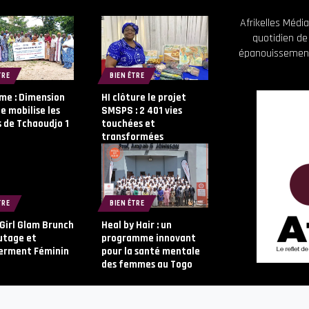
Afrikelles Méd
quotidien de
épanouissement
TRE
BIEN ÊTRE
me : Dimension
HI clôture le projet
 mobilise les
SMSPS : 2 401 vies
 de Tchaoudjo 1
touchées et
transformées
TRE
BIEN ÊTRE
 Girl Glam Brunch
Heal by Hair : un
utage et
programme innovant
rment Féminin
pour la santé mentale
des femmes au Togo