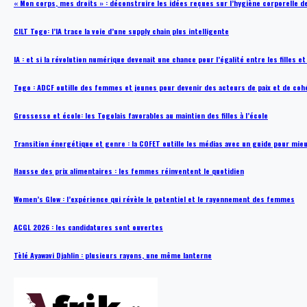
« Mon corps, mes droits » : déconstruire les idées reçues sur l’hygiène corporelle 
CILT Togo: l’IA trace la voie d’une supply chain plus intelligente
IA : et si la révolution numérique devenait une chance pour l’égalité entre les filles e
Togo : ADCF outille des femmes et jeunes pour devenir des acteurs de paix et de coh
Grossesse et école: les Togolais favorables au maintien des filles à l’école
Transition énergétique et genre : la COFET outille les médias avec un guide pour mie
Hausse des prix alimentaires : les femmes réinventent le quotidien
Women’s Glow : l’expérience qui révèle le potentiel et le rayonnement des femmes
ACGL 2026 : les candidatures sont ouvertes
Tèlé Ayawavi Djahlin : plusieurs rayons, une même lanterne