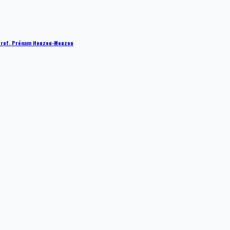
 : Prof. Prénam Houzou-Mouzou