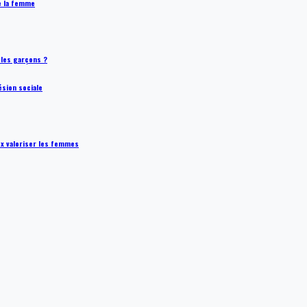
de la femme
t les garçons ?
ésion sociale
ux valoriser les femmes