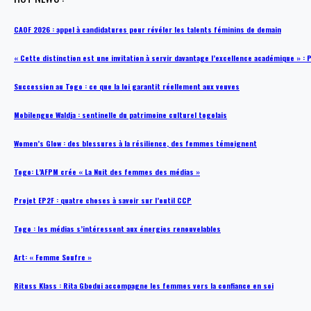
CAOF 2026 : appel à candidatures pour révéler les talents féminins de demain
« Cette distinction est une invitation à servir davantage l’excellence académique »
Succession au Togo : ce que la loi garantit réellement aux veuves
Mobilengue Waldja : sentinelle du patrimoine culturel togolais
Women’s Glow : des blessures à la résilience, des femmes témoignent
Togo: L’AFPM crée « La Nuit des femmes des médias »
Projet EP2F : quatre choses à savoir sur l’outil CCP
Togo : les médias s’intéressent aux énergies renouvelables
Art: « Femme Soufre »
Rituss Klass : Rita Gbodui accompagne les femmes vers la confiance en soi