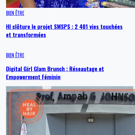
BIEN ÊTRE
HI clôture le projet SMSPS : 2 401 vies touchées
et transformées
BIEN ÊTRE
Digital Girl Glam Brunch : Réseautage et
Empowerment Féminin